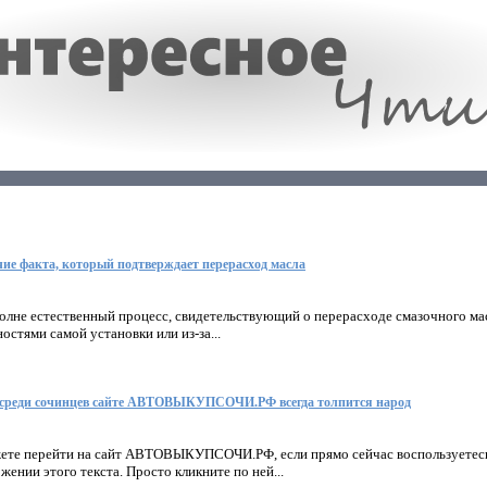
ие факта, который подтверждает перерасход масла
лне естественный процесс, свидетельствующий о перерасходе смазочного масл
остями самой установки или из-за...
 среди сочинцев сайте АВТОВЫКУПСОЧИ.РФ всегда толпится народ
жете перейти на сайт АВТОВЫКУПСОЧИ.РФ, если прямо сейчас воспользуетесь
жении этого текста. Просто кликните по ней...