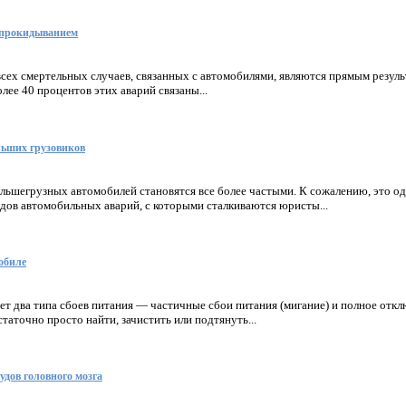
опрокидыванием
сех смертельных случаев, связанных с автомобилями, являются прямым резуль
лее 40 процентов этих аварий связаны...
льших грузовиков
льшегрузных автомобилей становятся все более частыми. К сожалению, это о
дов автомобильных аварий, с которыми сталкиваются юристы...
обиле
т два типа сбоев питания — частичные сбои питания (мигание) и полное откл
таточно просто найти, зачистить или подтянуть...
удов головного мозга