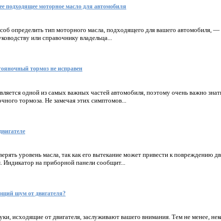
ее подходящее моторное масло для автомобиля
об определить тип моторного масла, подходящего для вашего автомобиля, — 
оводству или справочнику владельца...
стояночный тормоз не исправен
ляется одной из самых важных частей автомобиля, поэтому очень важно знат
чного тормоза. Не замечая этих симптомов...
двигателе
ерять уровень масла, так как его вытекание может привести к повреждению дв
 Индикатор на приборной панели сообщит...
ющий шум от двигателя?
ки, исходящие от двигателя, заслуживают вашего внимания. Тем не менее, н