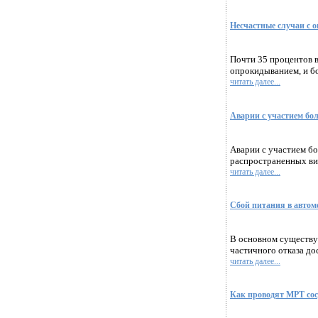
Несчастные случаи с 
Почти 35 процентов в
опрокидыванием, и бо
читать далее...
Аварии с участием бо
Аварии с участием бо
распространенных ви
читать далее...
Сбой питания в автом
В основном существуе
частичного отказа дос
читать далее...
Как проводят МРТ сос