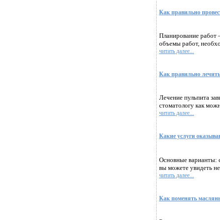
Как правильно прове
Планирование работ —
объемы работ, необхо
читать далее...
Как правильно лечит
Лечение пульпита зав
стоматологу как можно
читать далее...
Какие услуги оказыва
Основные варианты: 
вы можете увидеть не
читать далее...
Как поменять масляный