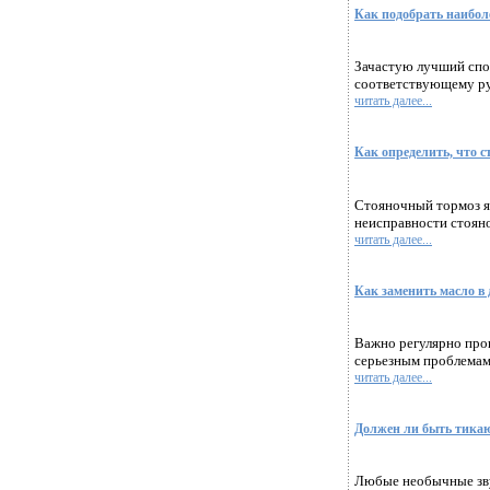
Как подобрать наибол
Зачастую лучший спос
соответствующему рук
читать далее...
Как определить, что 
Стояночный тормоз яв
неисправности стояно
читать далее...
Как заменить масло в 
Важно регулярно пров
серьезным проблемам.
читать далее...
Должен ли быть тика
Любые необычные зву