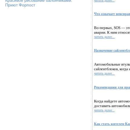
Красивое рисование балончиками.
читать далее...
Приют Форпост
Что означает неиспра
Во-первых, SOS — это
аварии. К ним относя
читать далее...
Назначение сайлентбл
Автомобильные втулки
сайлентблоков, когда и
читать далее...
Рекомендации для пра
Когда найдете автомо
доставить автомобиль.
читать далее...
Как стать жителем Ка