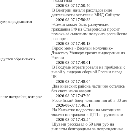
начала года
2026-08-07 17:50:46
В Венгрии начали расследование
деятельности экс-главы МИД Сийярто
2026-08-07 17:50:33
зует, определяются
«Семья может быть разлучена»:
гражданка РФ из Ставрополья просит
помочь её сыновьям получить российские
паспорта
2026-08-07 17:49:13
Герою мема «Весёлый молочник»
Джастасу Уолкеру грозит выдворение из
России
ндуется обратиться к
2026-08-07 17:49:01
В Госдуме отреагировали на проблемы с
визой у лидеров сборной России перед
ЧЕ
2026-08-07 17:48:04
Два киевских района частично остались
без света из-за аварии
2026-08-07 17:47:20
нные настройки, которые
Российский боец-чемпион погиб в 30 лет
2026-08-07 17:46:51
На Камчатке подростки на мотоцикле
тяжело пострадали в ДТП с грузовиком
2026-08-07 17:45:54
Шуваев рассказал о 50 млн руб на
выплаты белгородцам за поврежденные