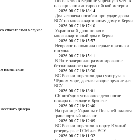
Посольство в Берлине упрекнуло ФРГ в
наращивании антироссийской истерии
2026-08-07 18:18:14
Два человека погибли при ударе дрона
ВСУ по многоквартирному дому в Керчи
2026-08-07 18:17:10
со спасателями в случае
Украинский дрон попал в
многоквартирный дом в Керчи
2026-08-07 18:15:57
Невролог напомнила первые признаки
инсульта
2026-08-07 18:15:11
В Ялте завершили разминирование
безэкипажного катера
им назначение
2026-08-07 18:13:30
ВС России поразили два сухогруза в
Чёрном море, доставляющие оружие для
ВСУ
2026-08-07 18:13:01
СК возбудил уголовное дело после
пожара на складе в Брянске
2026-08-07 18:12:40
 местного дилера
На границе Украины с Польшей начался
транспортный коллапс
2026-08-07 18:12:09
ВС России поразили в порту Южный
резервуары с ГСМ для ВСУ
2026-08-07 18:11:32