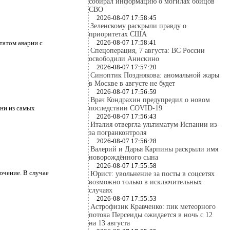
собирал информацию о могилах бойцов
СВО
2026-08-07 17:58:45
Зеленскому раскрыли правду о
приоритетах США
2026-08-07 17:58:41
татом аварии с
Спецоперация, 7 августа: ВС России
освободили Анискино
2026-08-07 17:57:20
Синоптик Позднякова: аномальной жары
в Москве в августе не будет
2026-08-07 17:56:59
Врач Кондрахин предупредил о новом
дни из самых
последствии COVID-19
2026-08-07 17:56:43
Италия отвергла ультиматум Испании из-
за погранконтроля
2026-08-07 17:56:28
Валерий и Дарья Карпины раскрыли имя
новорождённого сына
2026-08-07 17:55:58
ючение. В случае
Юрист: увольнение за посты в соцсетях
возможно только в исключительных
случаях
2026-08-07 17:55:53
Астрофизик Кравченко: пик метеорного
потока Персеиды ожидается в ночь с 12
на 13 августа