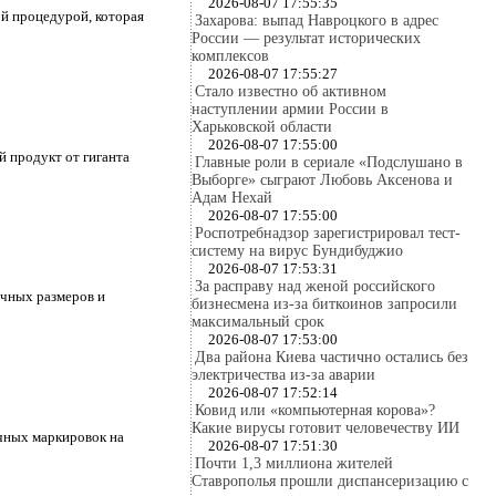
2026-08-07 17:55:35
ой процедурой, которая
Захарова: выпад Навроцкого в адрес
России — результат исторических
комплексов
2026-08-07 17:55:27
Стало известно об активном
наступлении армии России в
Харьковской области
2026-08-07 17:55:00
й продукт от гиганта
Главные роли в сериале «Подслушано в
Выборге» сыграют Любовь Аксенова и
Адам Нехай
2026-08-07 17:55:00
Роспотребнадзор зарегистрировал тест-
систему на вирус Бундибуджио
2026-08-07 17:53:31
За расправу над женой российского
ичных размеров и
бизнесмена из-за биткоинов запросили
максимальный срок
2026-08-07 17:53:00
Два района Киева частично остались без
электричества из-за аварии
2026-08-07 17:52:14
Ковид или «компьютерная корова»?
Какие вирусы готовит человечеству ИИ
очных маркировок на
2026-08-07 17:51:30
Почти 1,3 миллиона жителей
Ставрополья прошли диспансеризацию с