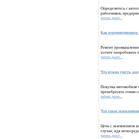
Определитесь с катег
работников, предприн
читать далее...
Как отремонтировать
Ремонт промышленной 
хотите попробовать о
читать далее...
Что нужно учесть, ког
Покупка автомобиля ч
пренебрегать этими с
читать далее...
Что такое заземленная
Цепь с заземлением а
случае, идя непосред
читать далее...