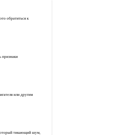
это обратиться к
ь признаки
игателя или другим
екоторый тикающий шум,