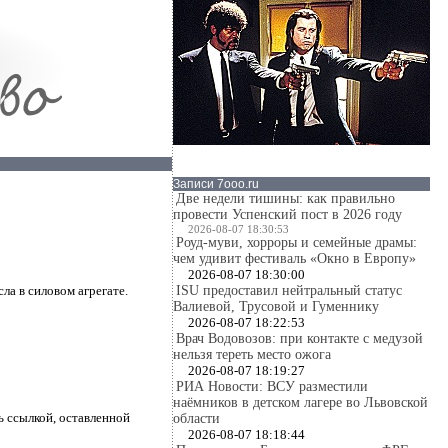
Записи 7ooo.ru
Две недели тишины: как правильно
провести Успенский пост в 2026 году
2026-08-07 18:30:53
Роуд-муви, хорроры и семейные драмы:
чем удивит фестиваль «Окно в Европу»
2026-08-07 18:30:00
ISU предоставил нейтральный статус
а в силовом агрегате.
Валиевой, Трусовой и Гуменнику
2026-08-07 18:22:53
Врач Водовозов: при контакте с медузой
нельзя тереть место ожога
2026-08-07 18:19:27
РИА Новости: ВСУ разместили
наёмников в детском лагере во Львовской
 ссылкой, оставленной
области
2026-08-07 18:18:44