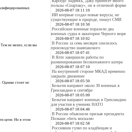
Карседо: надеюсь, Даку принесёт много
пользы «Спартаку», он в отличной форме
квалифицированных
2026-08-07 18:11:10
ИИ впервые создал новые вирусы, не
существующие в природе, пишут СМИ
2026-08-07 18:10:50
Российские военные поразили два
военных судна в акватории Черного моря
2026-08-07 18:10:02
В России за семь месяцев снизилось
Тем не менее, если вы
производство шампанского
2026-08-07 18:07:41
В Ялте завершили работы по
разминированию безэкипажного катера
2026-08-07 18:07:10
На внутренней стороне МКАД временно
закрыли движение
2026-08-07 18:05:50
. Однако стоит не
Бельгия направит около 30 военных в
Гренландию в сентябре
2026-08-07 18:05:09
Бельгия направит военных в Гренландию
для участия в учениях НАТО
2026-08-07 18:04:46
В России объяснили призыв президента
Польши «бить москаля»
ти цепи. Но в этом
2026-08-07 18:02:58
Россиянин гулял по кладбищам и