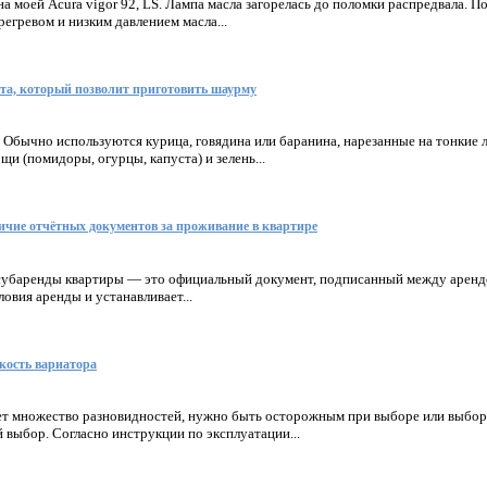
на моей Acura vigor 92, LS. Лампа масла загорелась до поломки распредвала. П
регревом и низким давлением масла...
та, который позволит приготовить шаурму
 Обычно используются курица, говядина или баранина, нарезанные на тонкие 
щи (помидоры, огурцы, капуста) и зелень...
ичие отчётных документов за проживание в квартире
субаренды квартиры — это официальный документ, подписанный между аренд
овия аренды и устанавливает...
кость вариатора
ует множество разновидностей, нужно быть осторожным при выборе или выбор
 выбор. Согласно инструкции по эксплуатации...