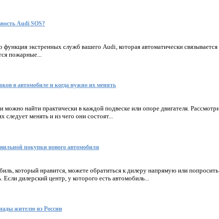
вность Audi SOS?
 функция экстренных служб вашего Audi, которая автоматически связывается 
тся пожарные...
оков в автомобиле и когда нужно их менять
 можно найти практически в каждой подвеске или опоре двигателя. Рассмотр
х следует менять и из чего они состоят...
вильной покупки нового автомобиля
биль, который нравится, можете обратиться к дилеру напрямую или попросить
 Если дилерский центр, у которого есть автомобиль...
нады жителю из России