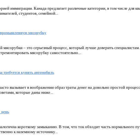
орией иммиграции. Канада предлагает различные категории, в том числе для 
имателей, студентов, семейной...
 промышленную мясорубку
мясорубки – это серьезный процесс, который лучше доверить специалистам. 
тремонтировать мясорубку самостоятельно...
да требуется купить автомобиль
асто вызывает в воображении образ траты денег на довольно простой процесс
оветами, которые даны ниже...
 цепь
налогична короткому замыканию. В том, что ток обходит часть нормального пу
ственно к наземному источнику...