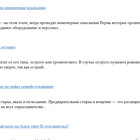
сти инженерные изыскания
 на этом этапе, когда проводят инженерные изыскания Пермь которые органи
димое оборудование и персонал...
ь пульпит
исит от его типа: острого или хронического. В случае острого пульпита рекоме
 скорее, так как острый...
ют на мойке самообслуживания
стирка, мыло и полоскание. Предварительная стирка и вощение — это расшире
 на всех опрыскивателях...
 насос на Acura vigor 92 года выпуска?