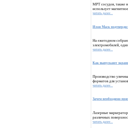
МРТ сосудов, также н
использует магнитное
читать далее...
Илон Маск подтвердил
На ежегодном собрани
электромобилей, один
читать далее...
Как выпускают экран
Производство уличны
форматов для установ
читать далее...
Зачем необходимо при
Лазерные маркераторы
различных поверхност
читать далее...