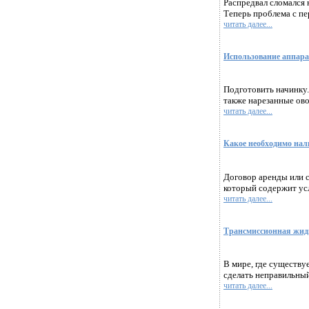
Распредвал сломался 
Теперь проблема с пе
читать далее...
Использование аппара
Подготовить начинку.
также нарезанные ово
читать далее...
Какое необходимо нал
Договор аренды или 
который содержит усл
читать далее...
Трансмиссионная жид
В мире, где существ
сделать неправильный
читать далее...