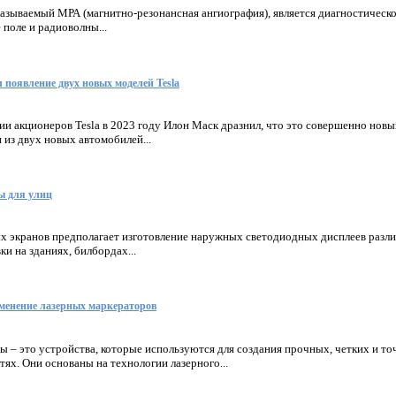
азываемый МРА (магнитно-резонансная ангиография), является диагностическ
 поле и радиоволны...
 появление двух новых моделей Tesla
и акционеров Tesla в 2023 году Илон Маск дразнил, что это совершенно новы
 из двух новых автомобилей...
ы для улиц
х экранов предполагает изготовление наружных светодиодных дисплеев разл
ки на зданиях, билбордах...
менение лазерных маркераторов
 – это устройства, которые используются для создания прочных, четких и т
ях. Они основаны на технологии лазерного...