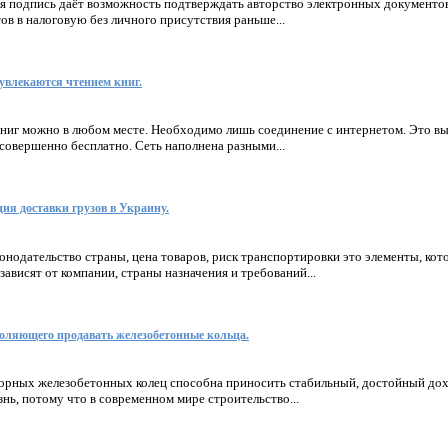
я подпись даёт возможность подтверждать авторство электронных документов
тов в налоговую без личного присутствия раньше...
 увлекаются чтением книг.
ниг можно в любом месте. Необходимо лишь соединение с интернетом. Это вы
совершенно бесплатно. Сеть наполнена разными...
ия доставки грузов в Украину.
конодательство страны, цена товаров, риск транспортировки это элементы, кот
зависят от компании, страны назначения и требований...
зволяющего продавать железобетонные кольца.
орных железобетонных колец способна приносить стабильный, достойный дохо
нь, потому что в современном мире строительство...