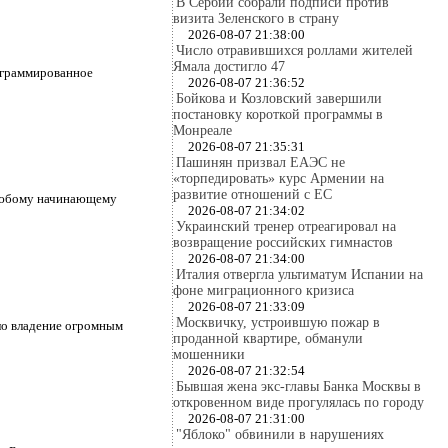
В Сербии собрали подписи против
визита Зеленского в страну
2026-08-07 21:38:00
Число отравившихся роллами жителей
Ямала достигло 47
ограммированное
2026-08-07 21:36:52
Бойкова и Козловский завершили
постановку короткой программы в
Монреале
2026-08-07 21:35:31
Пашинян призвал ЕАЭС не
«торпедировать» курс Армении на
развитие отношений с ЕС
 Любому начинающему
2026-08-07 21:34:02
Украинский тренер отреагировал на
возвращение российских гимнастов
2026-08-07 21:34:00
Италия отвергла ультиматум Испании на
фоне миграционного кризиса
2026-08-07 21:33:09
Москвичку, устроившую пожар в
ло владение огромным
проданной квартире, обманули
мошенники
2026-08-07 21:32:54
Бывшая жена экс-главы Банка Москвы в
откровенном виде прогулялась по городу
2026-08-07 21:31:00
"Яблоко" обвинили в нарушениях