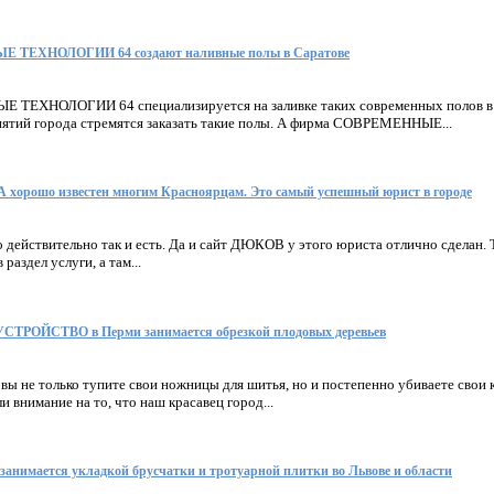
 ТЕХНОЛОГИИ 64 создают наливные полы в Саратове
ТЕХНОЛОГИИ 64 специализируется на заливке таких современных полов в 
ятий города стремятся заказать такие полы. А фирма СОВРЕМЕННЫЕ...
хорошо известен многим Красноярцам. Это самый успешный юрист в городе
о действительно так и есть. Да и сайт ДЮКОВ у этого юриста отлично сделан. 
раздел услуги, а там...
ТРОЙСТВО в Перми занимается обрезкой плодовых деревьев
, вы не только тупите свои ножницы для шитья, но и постепенно убиваете свои
 внимание на то, что наш красавец город...
нимается укладкой брусчатки и тротуарной плитки во Львове и области