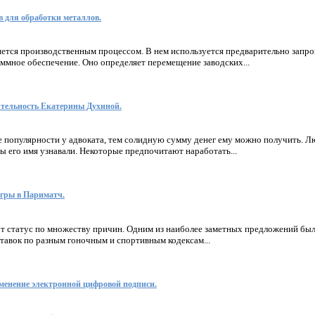
в для обработки металлов.
яется производственным процессом. В нем используется предварительно запр
ммное обеспечение. Оно определяет перемещение заводских...
ятельность Екатерины Духиной.
е популярности у адвоката, тем солидную сумму денег ему можно получить.
ы его имя узнавали. Некоторые предпочитают наработать...
гры в Париматч.
от статус по множеству причин. Одним из наиболее заметных предложений бы
тавок по разным гоночным и спортивным кодексам...
менение электронной цифровой подписи.