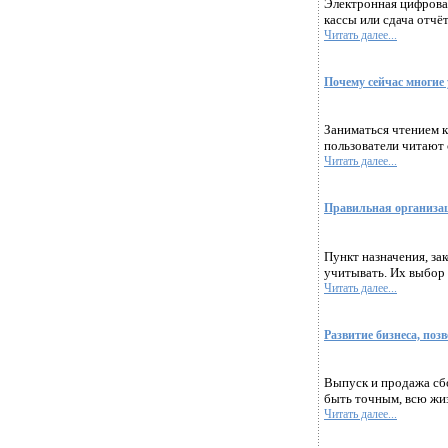
Электронная цифрова
кассы или сдача отчё
Читать далее...
Почему сейчас многие
Заниматься чтением к
пользователи читают 
Читать далее...
Правильная организац
Пункт назначения, за
учитывать. Их выбор 
Читать далее...
Развитие бизнеса, по
Выпуск и продажа сб
быть точным, всю жиз
Читать далее...