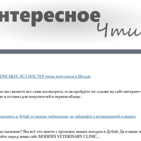
АТРАСНЫХ ДЕЛ МАСТЕР очень популярен в Москве
но вы сможете все сами посмотреть, если пройдёте по ссылке на сайт интер
я оставил для покупателей в первом абзаце...
равляясь в Дубай со своими любимцами, не забывайте о ветеринарной клинике
 рассказываю? Вы всё это знаете с прошлых ваших поездок в Дубай. Да и ваши
ройте перед ними сайт MODERN VETERINARY CLINIC...