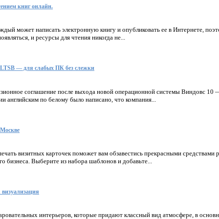
ением книг онлайн.
ждый может написать электронную книгу и опубликовать ее в Интернете, поэ
являться, и ресурсы для чтения никогда не...
e LTSB — для слабых ПК без слежки
ензионное соглашение после выхода новой операционной системы Виндовс 10 
ии английским по белому было написано, что компания...
 Москве
печать визитных карточек поможет вам обзавестись прекрасными средствами 
о бизнеса. Выберите из набора шаблонов и добавьте...
d визуализация
аровательных интерьеров, которые придают классный вид атмосфере, в основн