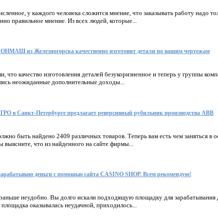
ленное, у каждого человека сложится мнение, что заказывать работу надо т
но правильное мнение. Из всех людей, которые...
ОНМАШ из Железногорска качественно изготовит детали по вашим чертежам
ли, что качество изготовления деталей безукоризненное и теперь у группы 
лись неожиданные дополнительные доходы...
 в Санкт-Петербурге предлагает реверсивный рубильник производства ABB
лжно быть найдено 2409 различных товаров. Теперь вам есть чем заняться в 
ы выясните, что из найденного на сайте фирмы...
зарабатываю деньги с помощью сайта CASINO SHOP. Всем рекомендую!
 раньше неудобно. Вы долго искали подходящую площадку для зарабатывания 
и площадка оказывалась неудачной, приходилось...