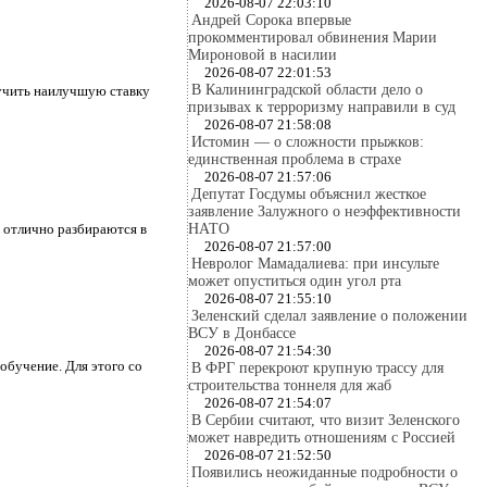
2026-08-07 22:03:10
Андрей Сорока впервые
прокомментировал обвинения Марии
Мироновой в насилии
2026-08-07 22:01:53
В Калининградской области дело о
учить наилучшую ставку
призывах к терроризму направили в суд
2026-08-07 21:58:08
Истомин — о сложности прыжков:
единственная проблема в страхе
2026-08-07 21:57:06
Депутат Госдумы объяснил жесткое
заявление Залужного о неэффективности
 отлично разбираются в
НАТО
2026-08-07 21:57:00
Невролог Мамадалиева: при инсульте
может опуститься один угол рта
2026-08-07 21:55:10
Зеленский сделал заявление о положении
ВСУ в Донбассе
2026-08-07 21:54:30
обучение. Для этого со
В ФРГ перекроют крупную трассу для
строительства тоннеля для жаб
2026-08-07 21:54:07
В Сербии считают, что визит Зеленского
может навредить отношениям с Россией
2026-08-07 21:52:50
Появились неожиданные подробности о