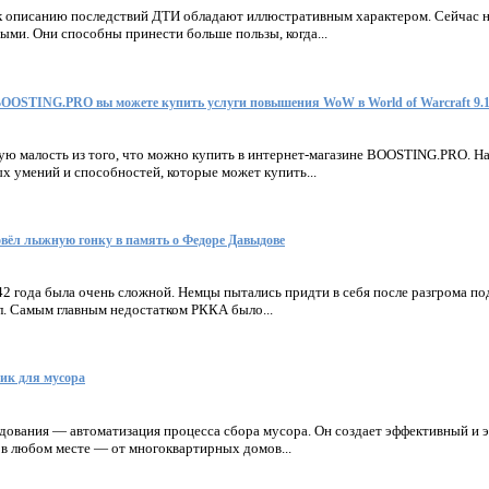
 описанию последствий ДТИ обладают иллюстративным характером. Сейчас н
ми. Они способны принести больше пользы, когда...
BOOSTING.PRO вы можете купить услуги повышения WoW в World of Warcraft 9.
ую малость из того, что можно купить в интернет-магазине BOOSTING.PRO. На
х умений и способностей, которые может купить...
вёл лыжную гонку в память о Федоре Давыдове
2 года была очень сложной. Немцы пытались придти в себя после разгрома по
л. Самым главным недостатком РККА было...
ик для мусора
удования — автоматизация процесса сбора мусора. Он создает эффективный и
 в любом месте — от многоквартирных домов...