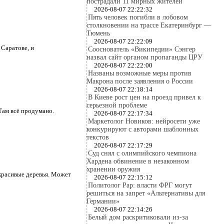
пострадали 11 мирных жителей
2026-08-07 22:22:32
Пять человек погибли в лобовом
столкновении на трассе Екатеринбург —
Тюмень
2026-08-07 22:22:09
Саратове, и
Сооснователь «Википедии» Сэнгер
назвал сайт органом пропаганды ЦРУ
2026-08-07 22:22:00
Названы возможные меры против
Макрона после заявления о России
2026-08-07 22:18:14
В Киеве рост цен на проезд привел к
серьезной проблеме
Там всё продумано.
2026-08-07 22:17:34
Маркетолог Новиков: нейросети уже
конкурируют с авторами шаблонных
текстов
2026-08-07 22:17:29
Суд снял с олимпийского чемпиона
Хардена обвинение в незаконном
хранении оружия
 красивые деревья. Может
2026-08-07 22:15:12
Политолог Рар: власти ФРГ могут
решиться на запрет «Альтернативы для
Германии»
2026-08-07 22:14:26
Белый дом раскритиковали из-за