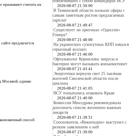
покончивших с собой командирах ВСУ
е призывают считать их
2026-08-07 21:50:00
В Тюменской области назвали сферы с
самым заметным ростом предлагаемых
зарплат
2026-08-07 21:49:47
1
Существует ли оригинал «Одиссеи»
Гомера?
2026-08-07 21:48:00
 сайте предлагается
На украинских сухопутных КПП начался
серьезный коллапс
2026-08-07 21:46:00
Офтальмолог Корнилова: вирусы и
бактерии могут вызывать конъюнктивит
2026-08-07 21:43:41
Энергетики вернули свет 25 тысячам
жителей Смоленской области после
д Москвой, однако
циклона
2026-08-07 21:41:05
ВСУ попытались атаковать Крым
2026-08-07 21:40:00
Комиссия Минздрава рекомендовала
дополнить список жизненно важных
лекарств
2026-08-07 21:39:51
 экономичный способ
Сооснователь «Википедии» выступил с
резким заявлением о ней
2026-08-07 21:39:00