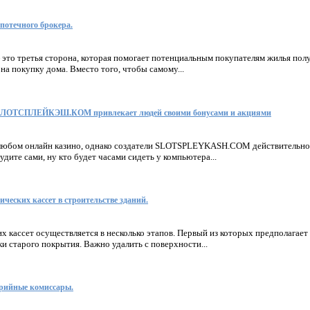
потечного брокера.
это третья сторона, которая помогает потенциальным покупателям жилья пол
на покупку дома. Вместо того, чтобы самому...
 СЛОТСПЛЕЙКЭШ.КОМ привлекает людей своими бонусами и акциями
 любом онлайн казино, однако создатели SLOTSPLEYKASH.COM действительно
удите сами, ну кто будет часами сидеть у компьютера...
ческих кассет в строительстве зданий.
 кассет осуществляется в несколько этапов. Первый из которых предполагает 
ки старого покрытия. Важно удалить с поверхности...
арийные комиссары.