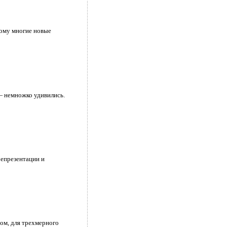
тому многие новые
— немножко удивились.
репрезентации и
ом, для трехмерного