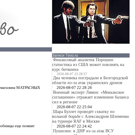
Записи 7ooo.ru
Финансовый аналитик Порошин:
статистика из США может повлиять на
курс биткоина
2026-08-07 22:28:57
Два человека пострадали в Белгородской
области из-за атак украинских дронов
2026-08-07 22:28:26
нет-магазина МАТРАСНЫХ
Военный эксперт Лямин: «Мекканское
соглашение» отражает изменение баланса
сил в регионе
2026-08-07 22:25:04
Шара Буллет проведёт схватку по
вольной борьбе с Александром Шлеменко
на турнире RAF в Москве
 любимцы еще помнят
2026-08-07 22:24:42
Пушилин: в ДНР из-за атак ВСУ