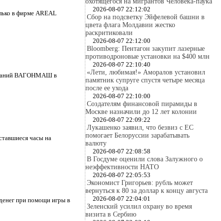
охотящегося на мигрантов Человека-паука
2026-08-07 22:12:02
олько в фирме AREAL
Сбор на подсветку Эйфелевой башни в
цвета флага Молдавии жестко
раскритиковали
2026-08-07 22:12:00
Bloomberg: Пентагон закупит лазерные
противодроновые установки на $400 млн
2026-08-07 22:10:40
«Лети, любимая!» Аморалов установил
компаний ВАГОНМАШ в
памятник супруге спустя четыре месяца
после ее ухода
2026-08-07 22:10:00
Создателям финансовой пирамиды в
Москве назначили до 12 лет колонии
2026-08-07 22:09:22
Лукашенко заявил, что безвиз с ЕС
помогает Белоруссии зарабатывать
оставшиеся часы на
валюту
2026-08-07 22:08:58
В Госдуме оценили слова Залужного о
неэффективности НАТО
2026-08-07 22:05:53
Экономист Григорьев: рубль может
вернуться к 80 за доллар к концу августа
2026-08-07 22:04:01
денег при помощи игры в
Зеленский усилил охрану во время
визита в Сербию