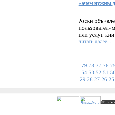
«ачем нужны д
?оски объ¤вле
пользовател¤м
или услуг. ќн
читать далее...
79
78
77
76
7
54
53
52
51
5
29
28
27
26
25