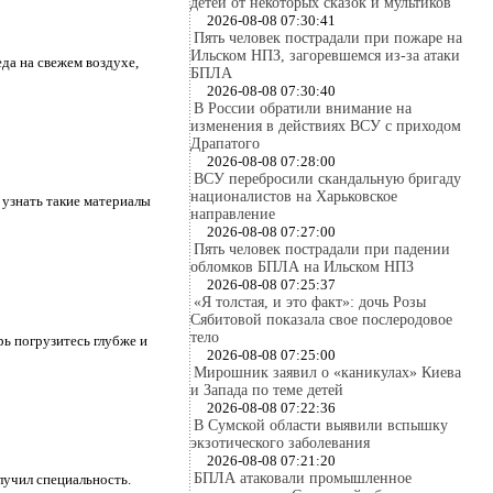
детей от некоторых сказок и мультиков
2026-08-08 07:30:41
Пять человек пострадали при пожаре на
Ильском НПЗ, загоревшемся из-за атаки
еда на свежем воздухе,
БПЛА
2026-08-08 07:30:40
В России обратили внимание на
изменения в действиях ВСУ с приходом
Драпатого
2026-08-08 07:28:00
ВСУ перебросили скандальную бригаду
националистов на Харьковское
 узнать такие материалы
направление
2026-08-08 07:27:00
Пять человек пострадали при падении
обломков БПЛА на Ильском НПЗ
2026-08-08 07:25:37
«Я толстая, и это факт»: дочь Розы
Сябитовой показала свое послеродовое
тело
рь погрузитесь глубже и
2026-08-08 07:25:00
Мирошник заявил о «каникулах» Киева
и Запада по теме детей
2026-08-08 07:22:36
В Сумской области выявили вспышку
экзотического заболевания
2026-08-08 07:21:20
БПЛА атаковали промышленное
лучил специальность.