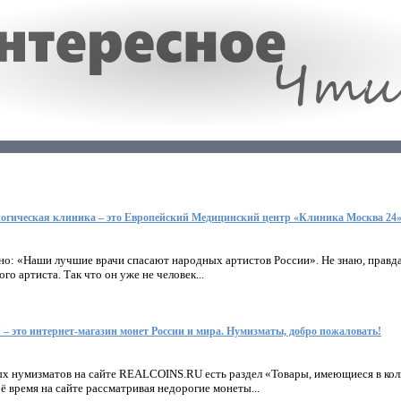
огическая клиника – это Европейский Медицинский центр «Клиника Москва 24
но: «Наши лучшие врачи спасают народных артистов России». Не знаю, правда
го артиста. Так что он уже не человек...
это интернет-магазин монет России и мира. Нумизматы, добро пожаловать!
ых нумизматов на сайте REALCOINS.RU есть раздел «Товары, имеющиеся в кол
ё время на сайте рассматривая недорогие монеты...