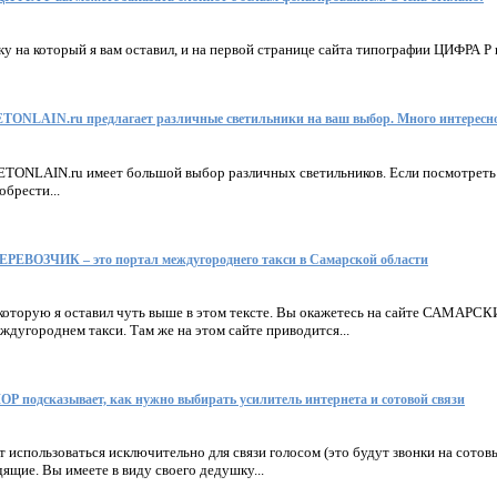
ку на который я вам оставил, и на первой странице сайта типографии ЦИФРА Р в
TONLAIN.ru предлагает различные светильники на ваш выбор. Много интересно
ETONLAIN.ru имеет большой выбор различных светильников. Если посмотреть н
обрести...
ВОЗЧИК – это портал междугороднего такси в Самарской области
 которую я оставил чуть выше в этом тексте. Вы окажетесь на сайте САМА
дугороднем такси. Там же на этом сайте приводится...
подсказывает, как нужно выбирать усилитель интернета и сотовой связи
т использоваться исключительно для связи голосом (это будут звонки на сотов
дящие. Вы имеете в виду своего дедушку...