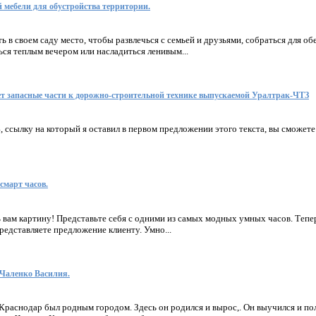
й мебели для обустройства территории.
ь в своем саду место, чтобы развлечься с семьей и друзьями, собраться для об
ься теплым вечером или насладиться ленивым...
т запасные части к дорожно-строительной технике выпускаемой Уралтрак-ЧТЗ
, ссылку на который я оставил в первом предложении этого текста, вы сможете
смарт часов.
 вам картину! Представьте себя с одними из самых модных умных часов. Тепе
представляете предложение клиенту. Умно...
Чаленко Василия.
Краснодар был родным городом. Здесь он родился и вырос,. Он выучился и по