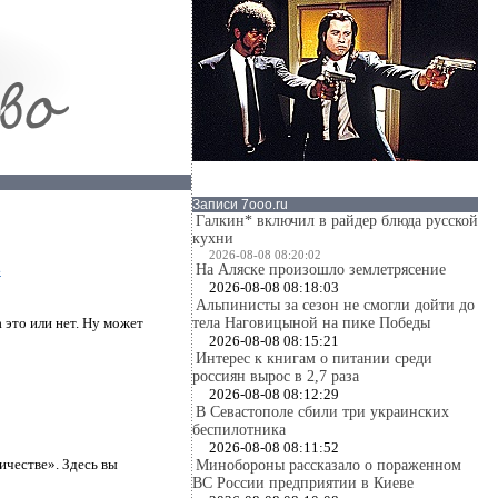
Записи 7ooo.ru
Галкин* включил в райдер блюда русской
кухни
2026-08-08 08:20:02
На Аляске произошло землетрясение
»
2026-08-08 08:18:03
Альпинисты за сезон не смогли дойти до
тела Наговицыной на пике Победы
 это или нет. Ну может
2026-08-08 08:15:21
Интерес к книгам о питании среди
россиян вырос в 2,7 раза
2026-08-08 08:12:29
В Севастополе сбили три украинских
беспилотника
2026-08-08 08:11:52
ичестве». Здесь вы
Минобороны рассказало о пораженном
ВС России предприятии в Киеве