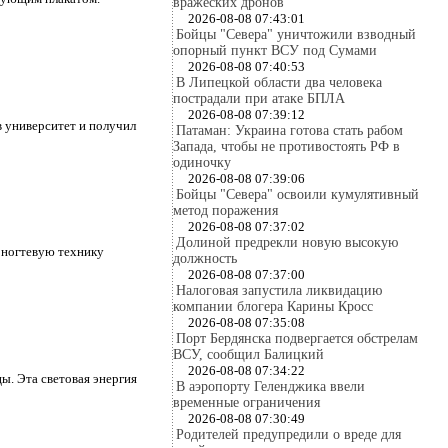
вражеских дронов
2026-08-08 07:43:01
Бойцы "Севера" уничтожили взводный
опорный пункт ВСУ под Сумами
2026-08-08 07:40:53
В Липецкой области два человека
пострадали при атаке БПЛА
2026-08-08 07:39:12
в университет и получил
Патаман: Украина готова стать рабом
Запада, чтобы не противостоять РФ в
одиночку
2026-08-08 07:39:06
Бойцы "Севера" освоили кумулятивный
метод поражения
2026-08-08 07:37:02
Долиной предрекли новую высокую
 ногтевую технику
должность
2026-08-08 07:37:00
Налоговая запустила ликвидацию
компании блогера Карины Кросс
2026-08-08 07:35:08
Порт Бердянска подвергается обстрелам
ВСУ, сообщил Балицкий
2026-08-08 07:34:22
ы. Эта световая энергия
В аэропорту Геленджика ввели
временные ограничения
2026-08-08 07:30:49
Родителей предупредили о вреде для