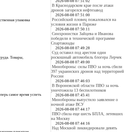
2026-08-08 07:51:02
В Краснодарском крае после атаки
дронов загорелся нефтезавод
2026-08-08 07:51:00
Российский пловец пожаловался на
ственная упаковка
условия жизни в Париже
2026-08-08 07:50:11
Синхронистки Зайцева и Иванова
победили в технической программе
Спартакиады
2026-08-08 07:49:28
Суд оставил под арестом один
труда. Товары,
роскошный автомобиль блогера Лерчек
2026-08-08 07:49:00
Минобороны: силы ПВО за ночь сбили
397 украинских дронов над территорией
России
2026-08-08 07:46:03
В Воронежской области ПВО за ночь
уничтожила 13 беспилотников
еперь самое время успеть
2026-08-08 07:45:41
Минобороны выпустило заявление о
ночной атаке ВСУ
2026-08-08 07:44:17
ПВО сбила еще шесть БПЛА, летевших
на Москву
2026-08-08 07:44:16
Над Москвой ликвидировали девять
твующим плакатом.