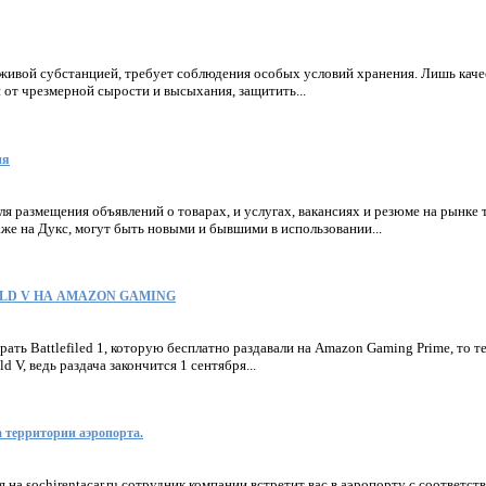
 живой субстанцией, требует соблюдения особых условий хранения. Лишь каче
 от чрезмерной сырости и высыхания, защитить...
ия
я размещения объявлений о товарах, и услугах, вакансиях и резюме на рынке 
же на Дукс, могут быть новыми и бывшими в использовании...
ELD V НА AMAZON GAMING
рать Battlefiled 1, которую бесплатно раздавали на Amazon Gaming Prime, то т
eld V, ведь раздача закончится 1 сентября...
а территории аэропорта.
я на sochirentacar.ru сотрудник компании встретит вас в аэропорту с соответс