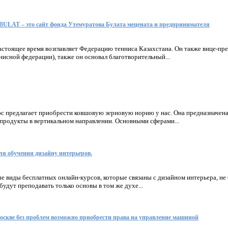
AT – это сайт фонда Утемуратова Булата мецената и предпринимателя
астоящее время возглавляет Федерацию тенниса Казахстана. Он также вице-пре
сной федерации), также он основал благотворительный...
с предлагает приобрести ковшовую зерновую норию у нас. Она предназначена 
продукты в вертикальном направлении. Основными сферами...
ля обучения дизайну интерьеров.
е виды бесплатных онлайн-курсов, которые связаны с дизайном интерьера, не 
будут преподавать только основы в том же духе...
Москве без проблем возможно приобрести права на управление машиной