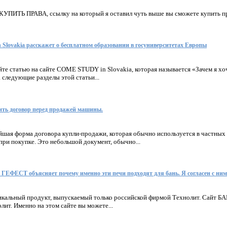
КУПИТЬ ПРАВА, ссылку на который я оставил чуть выше вы сможете купить пр
lovakia расскажет о бесплатном образовании в госуниверситетах Европы
те статью на сайте COME STUDY in Slovakia, которая называется «Зачем я хо
 следующие разделы этой статьи...
ить договор перед продажей машины.
шая форма договора купли-продажи, которая обычно используется в частных 
при покупке. Это небольшой документ, обычно...
ЕСТ объясняет почему именно эти печи подходят для бань. Я согласен с ним
никальный продукт, выпускаемый только российской фирмой Технолит. Сай
лит. Именно на этом сайте вы можете...