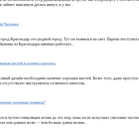
 займет максимум десять минут, и у вас...
й Чаленко.
город Краснодар это родной город. Тут он появился на свет. Парень поступил 
аленко из Краснодара начинал работать...
рные кистей в салонах красоты.
сивый дизайн необходимо наличие хороших кистей. Более того, даже простую
да отсутствуют инструменты отличного качества...
оконно-лазерные граверы?
тся путем стимуляции атома до тех пор, пока он не испускает световые частиц
рах или длинах волн — чем больше длина волны...