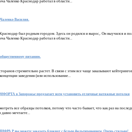
ча Чаленко Краснодар работал в области...
Чаленко Василия.
Краснодар был родным городом. Здесь он родился и вырос,. Он выучился и по
ча Чаленко Краснодар работал в области...
 общественному питанию.
сторанов стремительно растет. В связи с этим все чаще заказывают кейтеринг
концепции заведения (или использование...
РТА в Запорожье предлагает всем установить отличные натяжные потолки
отреть все образцы потолков, потому что часто бывает, что как раз на послед
 давно мечтаете...
ЦИФРА Р вы можете заказать блокнот с белым фольгированием. Очень стильно!