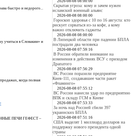
2026-08-08 08:00:00
Скрытая угроза: кому и зачем нужен
ава быстро и недорого...
исламский военный альянс
2026-08-08 08:00:00
Гороскоп здоровья с 10 по 16 августа: кто
рискует сорваться из-за кофе, а кому
важно отключить гаджеты
2026-08-08 08:00:00
В Липецкой области при падении БПЛА
чу учиться в Словакии» и
пострадали два человека
2026-08-08 07:59:16
В России обратили внимание на
изменения в действиях ВСУ с приходом
Драпатого
2026-08-08 07:56:29
ВС России поразили предприятие
Киев-111, создававшее части ракет
продажах, когда полная
«Фламинго»
2026-08-08 07:55:12
ВС России нанесли удар по предприятию
ВПК и складу ГСМ в Киеве
2026-08-08 07:53:33
!
За ночь над Россией сбили 397
украинских БПЛА
2026-08-08 07:51:16
т БАННЫЕ ПЕЧИ ГЕФЕСТ –
США выделят 1 миллиард долларов на
поддержку нового президента одной
страны