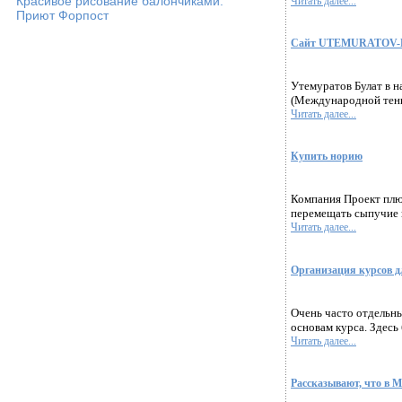
Красивое рисование балончиками.
Читать далее...
Приют Форпост
Сайт UTEMURATOV-BUL
Утемуратов Булат в н
(Международной тенни
Читать далее...
Купить норию
Компания Проект плю
перемещать сыпучие 
Читать далее...
Организация курсов д
Очень часто отдельны
основам курса. Здесь 
Читать далее...
Рассказывают, что в 