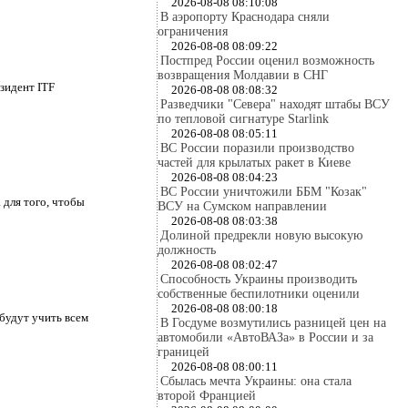
2026-08-08 08:10:08
В аэропорту Краснодара сняли
ограничения
2026-08-08 08:09:22
Постпред России оценил возможность
возвращения Молдавии в СНГ
зидент ITF
2026-08-08 08:08:32
Разведчики "Севера" находят штабы ВСУ
по тепловой сигнатуре Starlink
2026-08-08 08:05:11
ВС России поразили производство
частей для крылатых ракет в Киеве
2026-08-08 08:04:23
ВС России уничтожили ББМ "Козак"
для того, чтобы
ВСУ на Сумском направлении
2026-08-08 08:03:38
Долиной предрекли новую высокую
должность
2026-08-08 08:02:47
Способность Украины производить
собственные беспилотники оценили
2026-08-08 08:00:18
будут учить всем
В Госдуме возмутились разницей цен на
автомобили «АвтоВАЗа» в России и за
границей
2026-08-08 08:00:11
Сбылась мечта Украины: она стала
второй Францией