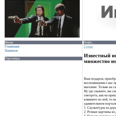
Меню
Инфо...
Главная
Статьи
Записи
Известный и
Партнёры
множество и
Ваш подарок, приобр
воспоминания о вас п
магазине. Только на
Ну где скажите, вы с
смотреть, как на приш
кликните по ней, то 
удивительном портале
1. Скульптуры из дер
2. Резные картины из
3. Бутыли, термоса и 