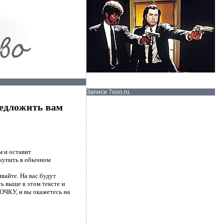
Записи 7ooo.ru
едложить вам
 и оставит
 купить в обычном
ивайте. На вас будут
ть выше в этом тексте и
ТОЧКУ, и вы окажетесь на