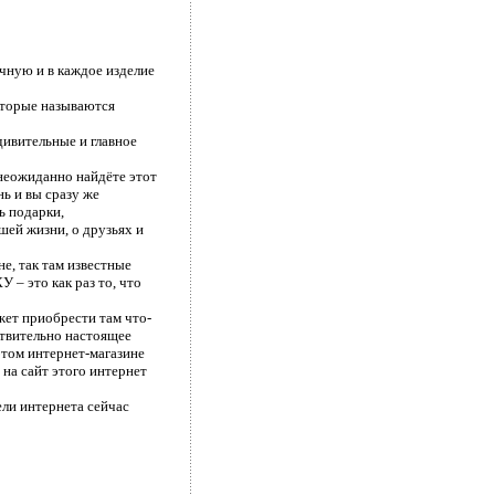
учную и в каждое изделие
оторые называются
дивительные и главное
 неожиданно найдёте этот
нь и вы сразу же
ь подарки,
ей жизни, о друзьях и
не, так там известные
– это как раз то, что
жет приобрести там что-
йствительно настоящее
этом интернет-магазине
 на сайт этого интернет
ели интернета сейчас