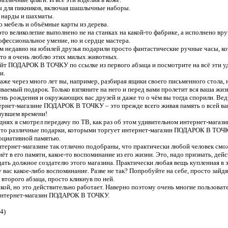
ы для пикников, включая шашлычные наборы.
, нарды и шахматы.
 мебель и объёмные карты из дерева.
 это великолепие выполнено не на станках на какой-то фабрике, а исполнено вр
офессиональное умение, но и сердце мастера.
ем недавно на юбилей друзья подарили просто фантастические ручные часы, к
что я очень люблю этих милых животных.
айт ПОДАРОК В ТОЧКУ по ссылке из первого абзаца и посмотрите на всё эти у
и.
аже через много лет вы, например, разбирая ящики своего письменного стола,
ваемый подарок. Только взгляните на него и перед вами пролетит вся ваша жиз
ень рождения и окружающих вас друзей и даже то о чём вы тогда спорили. Вед
ернет-магазине ПОДАРОК В ТОЧКУ – это прежде всего живая память о всей ваш
нувшем времени!
 днях я смотрел передачу по ТВ, как раз об этом удивительном интернет-магази
то различные подарки, которыми торгует интернет-магазин ПОДАРОК В ТОЧКУ 
оциативной памятью.
нтернет-магазине так отлично подобраны, что практически любой человек смо
нёт в его памяти, какое-то воспоминание из его жизни. Это, надо признать, де
дать должное создателю этого магазина. Практически любая вещь купленная в 
 вас какое-либо воспоминание. Разве не так? Попробуйте на себе, просто зайдя
 второго абзаца, просто кликнув по ней.
кой, но это действительно работает. Наверно поэтому очень многие пользоват
 интернет-магазин ПОДАРОК В ТОЧКУ.
4)