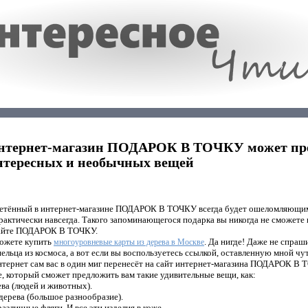
нтернет-магазин ПОДАРОК В ТОЧКУ может пр
нтересных и необычных вещей
етённый в интернет-магазине ПОДАРОК В ТОЧКУ всегда будет ошеломляющим
рактически навсегда. Такого запоминающегося подарка вы никогда не сможете
 сайте ПОДАРОК В ТОЧКУ.
можете купить
. Да нигде! Даже не спраш
многоуровневые карты из дерева в Москве
ельца из космоса, а вот если вы воспользуетесь ссылкой, оставленную мной чу
интернет сам вас в один миг перенесёт на сайт интернет-магазина ПОДАРОК В 
, который сможет предложить вам такие удивительные вещи, как:
ева (людей и животных).
 дерева (большое разнообразие).
различные фляги. И все эти изделия в коже.