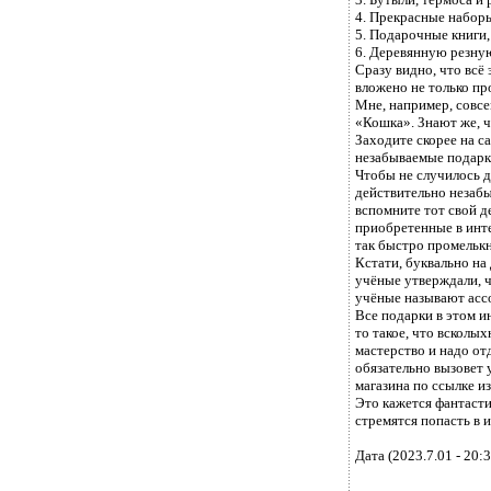
4. Прекрасные набор
5. Подарочные книги
6. Деревянную резную
Сразу видно, что всё
вложено не только пр
Мне, например, совс
«Кошка». Знают же, 
Заходите скорее на с
незабываемые подарк
Чтобы не случилось д
действительно незабы
вспомните тот свой д
приобретенные в инт
так быстро промельк
Кстати, буквально на
учёные утверждали, ч
учёные называют асс
Все подарки в этом и
то такое, что всколых
мастерство и надо от
обязательно вызовет у
магазина по ссылке из
Это кажется фантасти
стремятся попасть в
Дата (2023.7.01 - 20:3