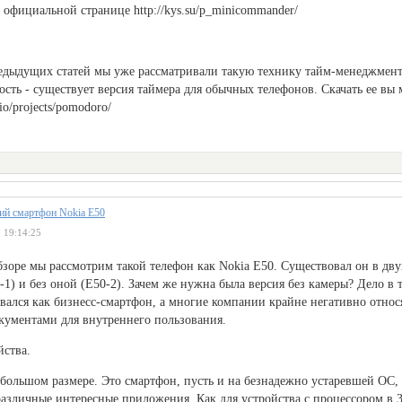
 официальной странице http://kys.su/p_minicommander/
едыдущих статей мы уже рассматривали такую технику тайм-менеджмента
ость - существует версия таймера для обычных телефонов. Скачать ее вы 
.io/projects/pomodoro/
кий смартфон Nokia E50
 19:14:25
бзоре мы рассмотрим такой телефон как Nokia E50. Существовал он в дву
-1) и без оной (E50-2). Зачем же нужна была версия без камеры? Дело в 
ался как бизнесс-смартфон, а многие компании крайне негативно относ
кументами для внутреннего пользования.
ства.
большом размере. Это смартфон, пусть и на безнадежно устаревшей ОС, 
азличные интересные приложения. Как для устройства с процессором в 3