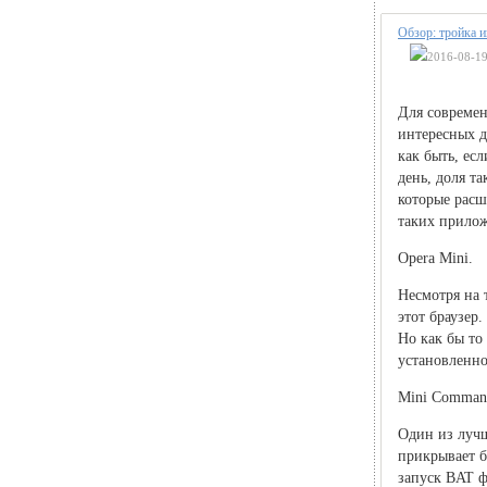
Обзор: тройка 
2016-08-19
Для совреме
интересных д
как быть, ес
день, доля т
которые расш
таких прило
Opera Mini.
Несмотря на 
этот браузер.
Но как бы то
установленно
Mini Comman
Один из луч
прикрывает б
запуск BAT ф