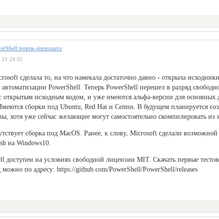
erShell теперь opensource
 21:24:35
rosoft сделала то, на что намекала достаточно давно - открыла исходни
 автоматизации PowerShell. Теперь PowerShell перешел в разряд свобод
с открытым исходным кодом, и уже имеются альфа-версии для основных
меются сборки под Ubuntu, Red Hat и Centos. В будущем планируется соз
ы, хотя уже сейчас желающие могут самостоятельно скомпилировать из 
утствует сборка под MacOS. Ранее, к слову, Microsoft сделали возможной
sh на Windows10.
ll доступен на условиях свободной лицензии MIT. Скачать первые тесто
можно по адресу: https://github.com/PowerShell/PowerShell/releases