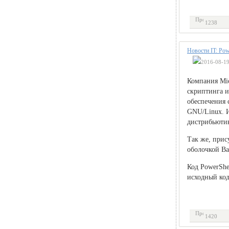
1238
Новости IT: Pow
2016-08-19
Компания Mic
скриптинга и
обеспечения 
GNU/Linux. И
дистрибьютив
Так же, прис
оболочкой Ba
Код PowerShe
исходный код 
1420