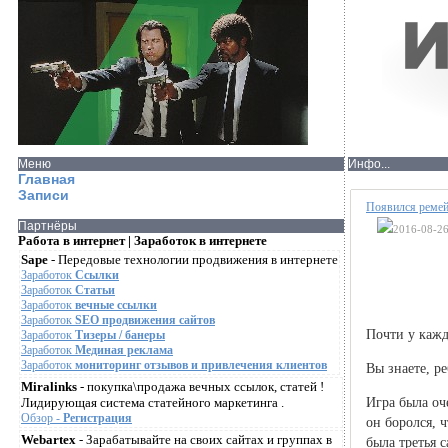
Меню
Инфо...
Главная
Записи
Появился ремей
Партнёры
2016-08-26
Работа в интернет | Заработок в интернете
Sape
- Передовые технологии продвижения в интернете
Заработок
Ссылки
Заработок
Статьи
Заработок
вечные ссылки
Заработок
SEO продвижения сайтов
Почти у кажд
Заработок
Тизеры / банеры
Заработок
Мединая реклама
Заработок
мониторинг отзывов и привлечения клиентов
Вы знаете, ре
Miralinks
- покупка\продажа вечных ссылок, статей !
Лидирующая система статейного маркетинга .
Игра была оч
Обзор -
Регистрация
он боролся, 
Webartex
- Зарабатывайте на своих сайтах и группах в
была третья 