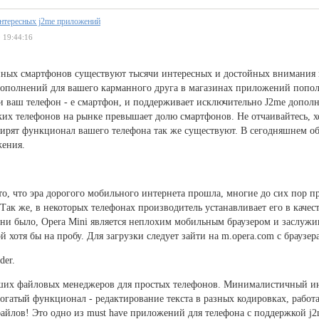
интересных j2me приложений
 19:44:16
нных смартфонов существуют тысячи интересных и достойных внимания
ополнений для вашего карманного друга в магазинах приложений попол
ли ваш телефон - е смартфон, и поддерживает исключительно J2me дополн
аких телефонов на рынке превышает долю смартфонов. Не отчаивайтесь,
ирят функционал вашего телефона так же существуют. В сегодняшнем о
жения.
то, что эра дорогого мобильного интернета прошла, многие до сих пор 
 Так же, в некоторых телефонах производитель устанавливает его в качест
 ни было, Opera Mini является неплохим мобильным браузером и заслужив
й хотя бы на пробу. Для загрузки следует зайти на m.opera.com с браузер
der.
ших файловых менеджеров для простых телефонов. Минималистичный и
огатый функционал - редактирование текста в разных кодировках, работ
айлов! Это одно из must have приложений для телефона с поддержкой j2