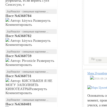
руфилаты, если верить Гугл
Сенсесую, т
JoyReactor - смешные картинки ...
Пост №6360784
Автор: kirywa Развернуть
Комментировать
JoyReactor - смешные картинки ...
Пост №6360782
Автор: kirywa Развернуть
Комментировать
JoyReactor - смешные картинки ...
Пост №6360759
Автор: Pivonicle Развернуть
1280
Комментировать
JoyReactor - смешные картинки ...
Марк Цукенберг
Пост №6360731
2016-08-24
Автор: КИСУЛЬКЕН Я НЕ
МОГУ ЗАПОЛНИТЬ
КИНОТЕАТРЫРазвернуть
Комментировать
Основатель с
JoyReactor - смешные картинки ...
момент, прои
Пост №6360401
учился, а им