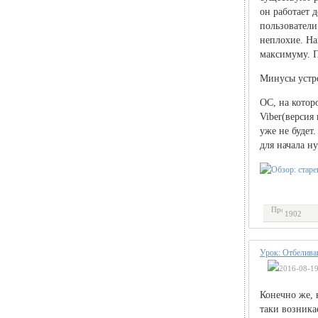
он работает 
пользователи
неплохие. На
максимуму. 
Минусы устр
ОС, на котор
Viber(версия
уже не будет
для начала н
1902
Урок: Отбелива
2016-08-19
Конечно же, 
таки возника