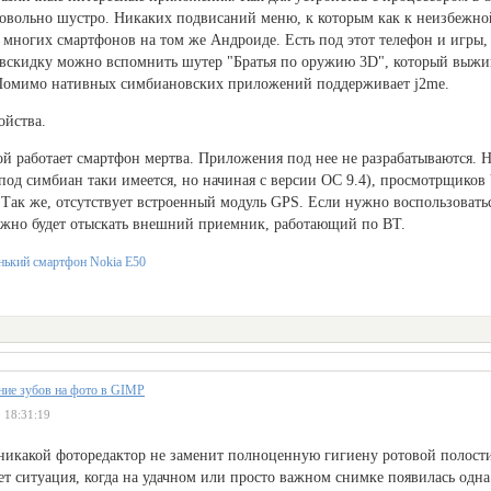
довольно шустро. Никаких подвисаний меню, к которым как к неизбежн
 многих смартфонов на том же Андроиде. Есть под этот телефон и игры,
вскидку можно вспомнить шутер "Братья по оружию 3D", который выжим
Помимо нативных симбиановских приложений поддерживает j2me.
ойства.
ой работает смартфон мертва. Приложения под нее не разрабатываются. Н
 под симбиан таки имеется, но начиная с версии ОС 9.4), просмотрщиков 
. Так же, отсутствует встроенный модуль GPS. Если нужно воспользовать
ужно будет отыскать внешний приемник, работающий по BT.
ние зубов на фото в GIMP
 18:31:19
никакой фоторедактор не заменит полноценную гигиену ротовой полости.
ет ситуация, когда на удачном или просто важном снимке появилась одна