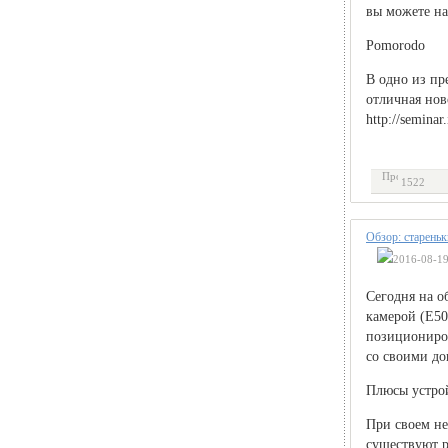
вы можете на
Pomorodo
В одно из пр
отличная нов
http://seminar
1522
Обзор: старень
2016-08-19
Сегодня на о
камерой (E50
позициониров
со своими до
Плюсы устрой
При своем не
существуют р