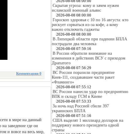
2026-08-08 08:00:00
Скрытая угроза: кому и зачем нужен
исламский военный альянс
2026-08-08 08:00:00
Гороскоп здоровья с 10 по 16 августа: кто
рискует сорваться из-за кофе, а кому
важно отключить гаджеты
2026-08-08 08:00:00
В Липецкой области при падении БПЛА
пострадали два человека
2026-08-08 07:59:16
В России обратили внимание на
изменения в действиях ВСУ с приходом
Драпатого
2026-08-08 07:56:29
ВС России поразили предприятие
Комментарии 0
Киев-111, создававшее части ракет
«Фламинго»
2026-08-08 07:55:12
ВС России нанесли удар по предприятию
ВПК и складу ГСМ в Киеве
2026-08-08 07:53:33
За ночь над Россией сбили 397
украинских БПЛА
2026-08-08 07:51:16
сети в мире на данный
США выделят 1 миллиард долларов на
поддержку нового президента одной
 на заведение где он
страны
том и вовсе на весь мир,