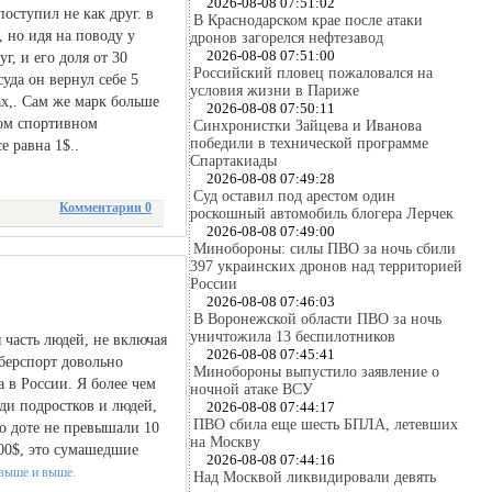
2026-08-08 07:51:02
оступил не как друг. в
В Краснодарском крае после атаки
, но идя на поводу у
дронов загорелся нефтезавод
2026-08-08 07:51:00
г, и его доля от 30
Российский пловец пожаловался на
уда он вернул себе 5
условия жизни в Париже
ах,. Сам же марк больше
2026-08-08 07:50:11
гом спортивном
Синхронистки Зайцева и Иванова
победили в технической программе
е равна 1$..
Спартакиады
2026-08-08 07:49:28
Суд оставил под арестом один
Комментарии 0
роскошный автомобиль блогера Лерчек
2026-08-08 07:49:00
Минобороны: силы ПВО за ночь сбили
397 украинских дронов над территорией
России
2026-08-08 07:46:03
В Воронежской области ПВО за ночь
уничтожила 13 беспилотников
 часть людей, не включая
2026-08-08 07:45:41
иберспорт довольно
Минобороны выпустило заявление о
 в России. Я более чем
ночной атаке ВСУ
еди подростков и людей,
2026-08-08 07:44:17
ПВО сбила еще шесть БПЛА, летевших
по доте не превышали 10
на Москву
000$, это сумашедшие
2026-08-08 07:44:16
Над Москвой ликвидировали девять