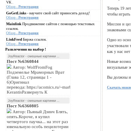
VK .
Обзор -
Регистрация
Теперь 19 ле
GoGetLinks
- научите свой сайт приносить доход!
чтобы играть
Обзор -
Регистрация
Mainlink
Продвижение сайтов с помощью текстовых
Миссии и цел
ссылок.
знаковыми сц
Обзор -
Регистрация
LinkFeed
Биржа ссылок.
Одно из осно
Обзор -
Регистрация
участвовали 
Развлечения на выбор !
как у нас нет
JoyReactor - смешные картинки ...
Пост №6360844
Новые возмож
Автор: WolfFromFog
визуальные 
Подземелье Мраморных Врат
(Глава 12, страницы 1 -
Вы должны им
6)Оригинал
перевода: https://acomics.ru/~marblegateПереводчик:
Скачать можно
KerantisРазвернуть К
JoyReactor - смешные картинки ...
Пост №6360805
Автор: Пьяный Дзинч Блять,
опять.Короче, я купил
четвертого паучка... на этот раз
ювенальную особь пецилотерии