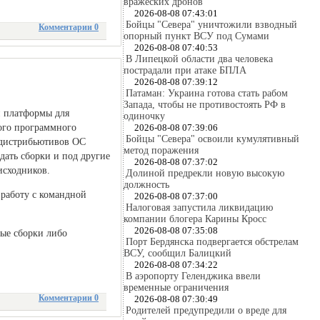
вражеских дронов
2026-08-08 07:43:01
Бойцы "Севера" уничтожили взводный
Комментарии 0
опорный пункт ВСУ под Сумами
2026-08-08 07:40:53
В Липецкой области два человека
пострадали при атаке БПЛА
2026-08-08 07:39:12
Патаман: Украина готова стать рабом
Запада, чтобы не противостоять РФ в
ки платформы для
одиночку
ного программного
2026-08-08 07:39:06
Бойцы "Севера" освоили кумулятивный
 дистрибьютивов ОС
метод поражения
дать сборки и под другие
2026-08-08 07:37:02
исходников.
Долиной предрекли новую высокую
должность
 работу с командной
2026-08-08 07:37:00
Налоговая запустила ликвидацию
компании блогера Карины Кросс
2026-08-08 07:35:08
вые сборки либо
Порт Бердянска подвергается обстрелам
ВСУ, сообщил Балицкий
2026-08-08 07:34:22
В аэропорту Геленджика ввели
временные ограничения
Комментарии 0
2026-08-08 07:30:49
Родителей предупредили о вреде для