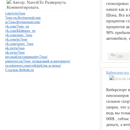
Автор: Naro4iTo Развернуть
спонсировал 
Комментировать
начале как и
t.me/s/ru7ooo
Шона, Все вл
7ooo-ru.livejournal.com
процентов ст
pc7ooo.livejournal.com/
vk.com/7ooo_ru
процентов ак
vk.com/kkiinnoo_ru
90% прибыли 
vk.com/auto_7ooo
автомобиле, 
vk.com/pc7ooo
vk.com/sport_7ooo
ok.ru/ru7ooo
ok.ru/pc7ooo
my.mail.ru/community/7ooo/
1285
pinterest.ru/7ooo_ru/высший-в-интернете/
ru.pinterest.com/cetkijpk/пк-и-игры/
Ссылки thehole.ru
Киберспорт все
2016-08-24
Киберспорт в
пенсионеров 
сильное спор
уверен, что у
ведь вы толь
000$ , сейча
деньги, а вет