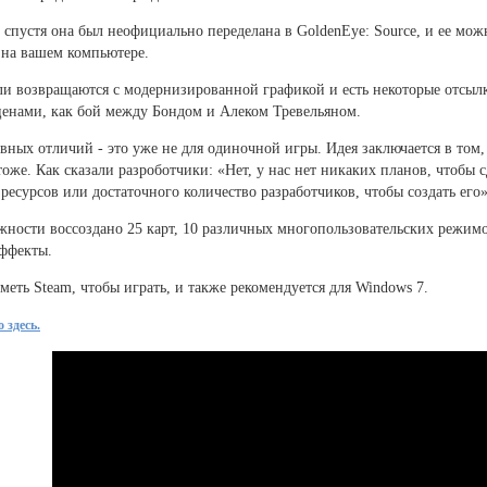
т спустя она был неофициально переделана в GoldenEye: Source, и ее мож
 на вашем компьютере.
и возвращаются с модернизированной графикой и есть некоторые отсылк
енами, как бой между Бондом и Алеком Тревельяном.
вных отличий - это уже не для одиночной игры. Идея заключается в том
тоже. Как сказали разроботчики: «Нет, у нас нет никаких планов, чтобы с
 ресурсов или достаточного количество разработчиков, чтобы создать его»
ности воссоздано 25 карт, 10 различных многопользовательских режимо
эффекты.
еть Steam, чтобы играть, и также рекомендуется для Windows 7.
 здесь.