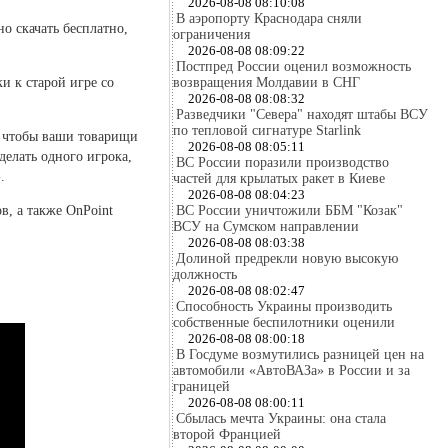
2026-08-08 08:10:08
В аэропорту Краснодара сняли
но скачать бесплатно,
ограничения
2026-08-08 08:09:22
Постпред России оценил возможность
и к старой игре со
возвращения Молдавии в СНГ
2026-08-08 08:08:32
Разведчики "Севера" находят штабы ВСУ
по тепловой сигнатуре Starlink
, чтобы ваши товарищи
2026-08-08 08:05:11
делать одного игрока,
ВС России поразили производство
.
частей для крылатых ракет в Киеве
2026-08-08 08:04:23
в, а также OnPoint
ВС России уничтожили ББМ "Козак"
ВСУ на Сумском направлении
2026-08-08 08:03:38
Долиной предрекли новую высокую
должность
2026-08-08 08:02:47
Способность Украины производить
собственные беспилотники оценили
2026-08-08 08:00:18
В Госдуме возмутились разницей цен на
автомобили «АвтоВАЗа» в России и за
границей
2026-08-08 08:00:11
Сбылась мечта Украины: она стала
второй Францией