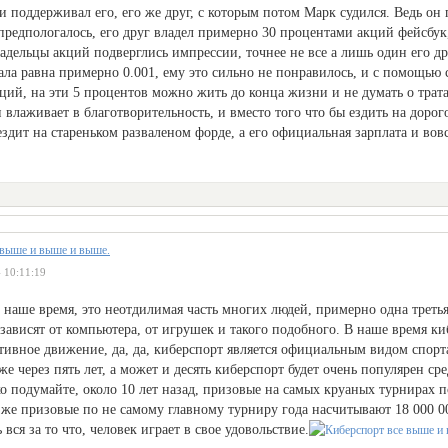
и поддерживал его, его же друг, с которым потом Марк судился. Ведь он п
 предпологалось, его друг владел примерно 30 процентами акций фейсбук
адельцы акций подверглись импрессии, точнее не все а лишь один его дру
ала равна примерно 0.001, ему это сильно не понравилось, и с помощью с
ций, на эти 5 процентов можно жить до конца жизни и не думать о трат
влаживает в благотворительность, и вместо того что бы ездить на доро
ездит на стареньком разваленом форде, а его официальная зарплата и вовс
 выше и выше и выше.
 10:11:19
 наше время, это неотдилимая часть многих людей, примерно одна третья
зависят от компьютера, от игрушек и такого подобного. В наше время к
тивное движение, да, да, киберспорт является официальным видом спорта
же через пять лет, а может и десять киберспорт будет очень популярен ср
ко подумайте, около 10 лет назад, призовые на самых круаных турнирах 
с же призовые по не самому главному турниру года насчитывают 18 000 
ь вся за то что, человек играет в свое удовольствие.