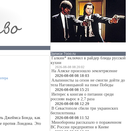
Записи 7ooo.ru
Галкин* включил в райдер блюда русской
кухни
2026-08-08 08:20:02
На Аляске произошло землетрясение
2026-08-08 08:18:03
Альпинисты за сезон не смогли дойти до
тела Наговицыной на пике Победы
2026-08-08 08:15:21
Интерес к книгам о питании среди
россиян вырос в 2,7 раза
2026-08-08 08:12:29
В Севастополе сбили три украинских
беспилотника
оль Джеймса Бонда, как
2026-08-08 08:11:52
Минобороны рассказало о пораженном
е против Лондона. Это
ВС России предприятии в Киеве