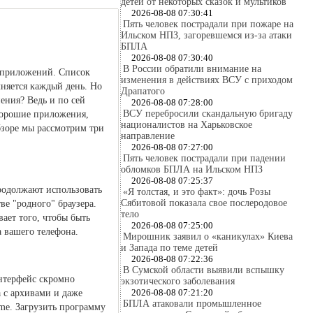
детей от некоторых сказок и мультиков
2026-08-08 07:30:41
Пять человек пострадали при пожаре на
Ильском НПЗ, загоревшемся из-за атаки
БПЛА
2026-08-08 07:30:40
В России обратили внимание на
 приложений. Список
изменения в действиях ВСУ с приходом
няется каждый день. Но
Драпатого
ения? Ведь и по сей
2026-08-08 07:28:00
ВСУ перебросили скандальную бригаду
 хорошие приложения,
националистов на Харьковское
бзоре мы рассмотрим три
направление
2026-08-08 07:27:00
Пять человек пострадали при падении
обломков БПЛА на Ильском НПЗ
2026-08-08 07:25:37
продолжают использовать
«Я толстая, и это факт»: дочь Розы
Сябитовой показала свое послеродовое
ве "родного" браузера.
тело
ает того, чтобы быть
2026-08-08 07:25:00
а вашего телефона.
Мирошник заявил о «каникулах» Киева
и Запада по теме детей
2026-08-08 07:22:36
В Сумской области выявили вспышку
нтерфейс скромно
экзотического заболевания
2026-08-08 07:21:20
а с архивами и даже
БПЛА атаковали промышленное
me. Загрузить программу