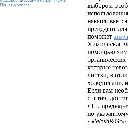
Красивое рисование балончиками.
выбором особы
Приют Форпост
использования
накапливается
прецедент для
поможет
химчи
Химическая чи
помощью хими
органических 
которые нево
чистки, в отл
холодильник 
Если вам необ
снятия, доста
• По предвар
по указанному
• «Wash&Go» р