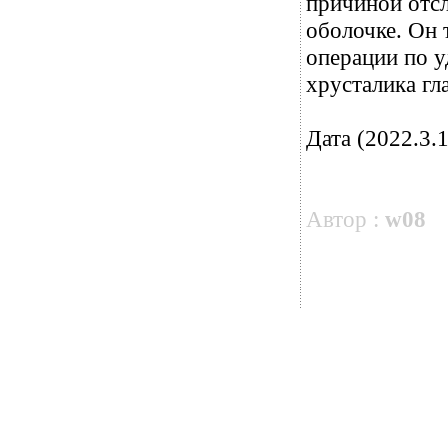
причиной отсл
оболочке. Он 
операции по у
хрусталика гл
Дата (2022.3.1
Автор :
w08