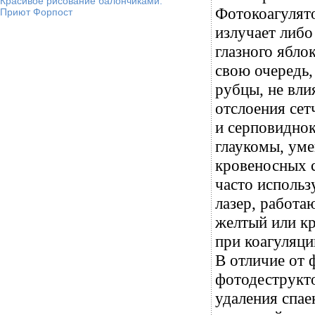
Красивое рисование балончиками.
Фотокоагулято
Приют Форпост
излучает либо
глазного ябло
свою очередь,
рубцы, не вли
отслоения сет
и серповиднок
глаукомы, ум
кровеносных с
часто исполь
лазер, работа
желтый или кр
при коагуляци
В отличие от 
фотодеструкто
удаления спае