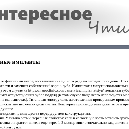
убные импланты
эффективный метод восстановления зубного ряда на сегодняшний день. Это т
челюсти и заменяет собственный корень зуба. Имплантаты могут использоваться
 этом случае на https://nanoclinic.com.ua/service/implantatsiya/ импланты зуб
ольких отсутствующих зубов подряд (в этом случае чаще всего используется мо
на имплантатах). Титановая конструкция, изготовленная проверенным произв
служит вам несколько десятилетий. Некоторые производители даже готовы пр
одукцию.
евидные преимущества перед другими конструкциями:
я. У титана есть интересные свойства: если в челюстную кость вставить грубы
месяца он врастет в нее, а еще через 1-2 месяца винт окончательно закрепится в 
ной нагрузки.