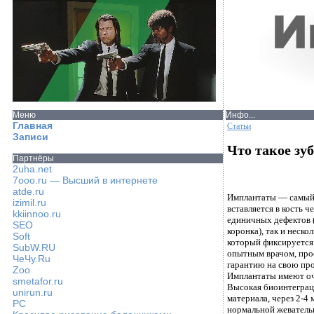
Меню
Инфо...
Главная
Статьи
Записи
Что такое з
Партнёры
2uha.net
7ooo.ru — Высший в интернете
atde.ru
Имплантаты — самый 
izimil.ru
вставляется в кость 
kkiinnoo.ru
единичных дефектов (в
SEO
коронка), так и неск
Soft
который фиксируется 
SubW.RU
опытным врачом, про
ЧеЧу.Ru
гарантию на свою пр
Zoo
Имплантаты имеют оч
smetafor.ru
Высокая биоинтеграци
unirun.ru
материала, через 2-4 
PC
нормальной жеватель