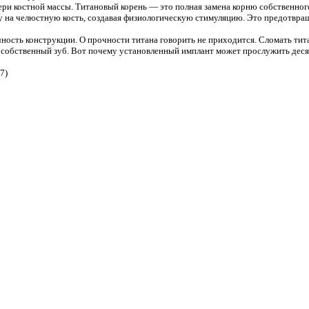
и костной массы. Титановый корень — это полная замена корню собственного
у на челюстную кость, создавая физиологическую стимуляцию. Это предотвра
ность конструкции. О прочности титана говорить не приходится. Сломать ти
 собственный зуб. Вот почему установленный имплант может прослужить деся
7)