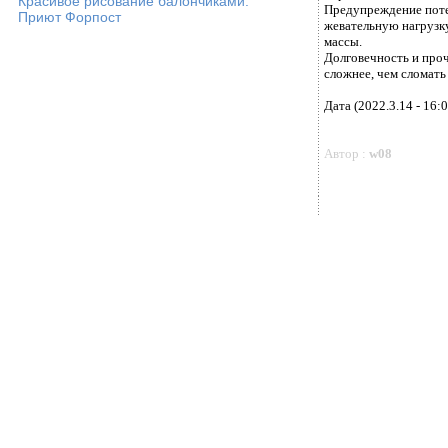
Красивое рисование балончиками.
Предупреждение потер
Приют Форпост
жевательную нагрузк
массы.
Долговечность и проч
сложнее, чем сломать
Дата (2022.3.14 - 16:0
Автор :
w08