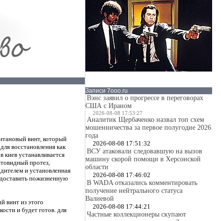
Записи 7ooo.ru
Вэнс заявил о прогрессе в переговорах
США с Ираном
2026-08-08 17:53:27
Аналитик Щербаченко назвал топ схем
мошенничества за первое полугодие 2026
года
итановый винт, который
2026-08-08 17:51:32
 для восстановления как
ВСУ атаковали следовавшую на вызов
ов киев устанавливается
машину скорой помощи в Херсонской
стовидный протез,
области
одителем и установленная
2026-08-08 17:46:02
едоставить пожизненную
В WADA отказались комментировать
получение нейтрального статуса
Валиевой
й винт из этого
2026-08-08 17:44:21
кости и будет готов. для
Частные коллекционеры скупают