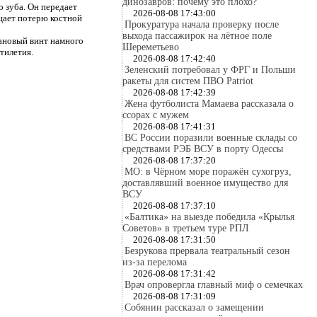
динозавров: почему это плохо?
 зуба. Он передает
2026-08-08 17:43:00
щает потерю костной
Прокуратура начала проверку после
выхода пассажирок на лётное поле
тановый винт намного
Шереметьево
тилетия.
2026-08-08 17:42:40
Зеленский потребовал у ФРГ и Польши
ракеты для систем ПВО Patriot
2026-08-08 17:42:39
Жена футболиста Мамаева рассказала о
ссорах с мужем
2026-08-08 17:41:31
ВС России поразили военные склады со
средствами РЭБ ВСУ в порту Одессы
2026-08-08 17:37:20
МО: в Чёрном море поражён сухогруз,
доставлявший военное имущество для
ВСУ
2026-08-08 17:37:10
«Балтика» на выезде победила «Крылья
Советов» в третьем туре РПЛ
2026-08-08 17:31:50
Безрукова прервала театральный сезон
из-за перелома
2026-08-08 17:31:42
Врач опровергла главный миф о семечках
2026-08-08 17:31:09
Собянин рассказал о замещении