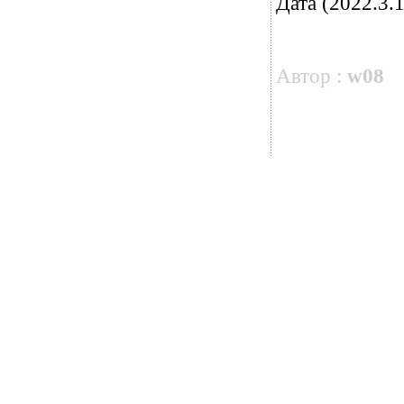
Дата (2022.3.1
Автор :
w08