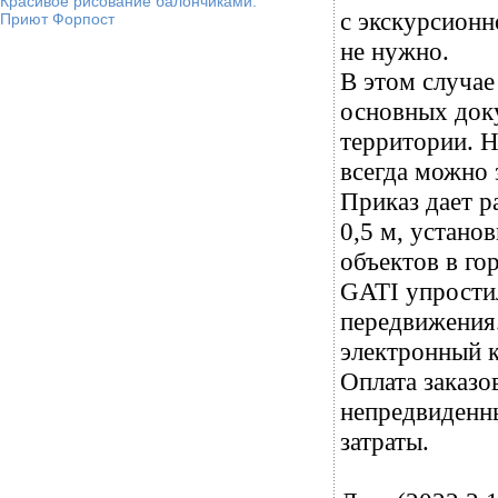
Красивое рисование балончиками.
с экскурсионн
Приют Форпост
не нужно.
В этом случае
основных доку
территории. Н
всегда можно 
Приказ дает р
0,5 м, устан
объектов в го
GATI упростил
передвижения
электронный к
Оплата заказо
непредвиденны
затраты.