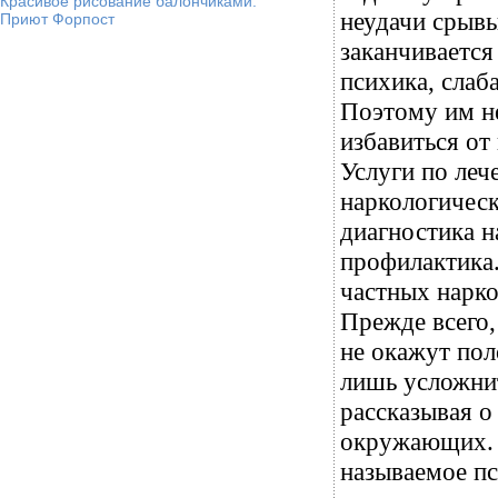
Красивое рисование балончиками.
неудачи срыв
Приют Форпост
заканчивается
психика, слаб
Поэтому им н
избавиться от
Услуги по леч
наркологичес
диагностика н
профилактика
частных нарко
Прежде всего,
не окажут пол
лишь усложнит
рассказывая о
окружающих. 
называемое п