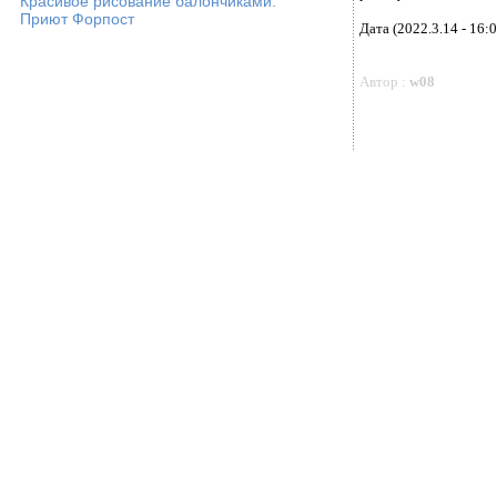
Красивое рисование балончиками.
Приют Форпост
Дата (2022.3.14 - 16:0
Автор :
w08