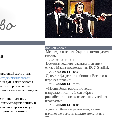
Записи 7ooo.ru
Медведев предрек Украине неминуемую
ва
гибель
2026-08-08 14:18:45
Военный эксперт раскрыл причину
отказа Маска предоставить ВСУ Starlink
2026-08-08 14:16:33
ствующей застройки,
Депутат бундестага обвинил Россию в
—
 геодезические работы
игре без правил
лощадки. Такие работы
2026-08-08 14:12:26
тадии строительства
«Масштабная работа по всем
ричем их можно проводить
направлениям»: с 1 сентября в
российских школах изменится учебная
ых с рациональным
программа
ходимым подключением к
2026-08-08 14:10:04
стности и прогнозируют
Депутат Чаплин разъяснил, какие
ритории со сложным
налоговые вычеты можно получить в
.