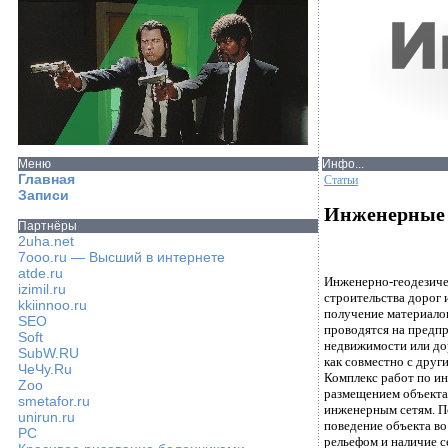
Меню
Инфо...
Главная
Статьи
Записи
Инженерные и
Партнёры
2uha.net
7ooo.ru — Высший в интернете
atde.ru
Инженерно-геодезиче
izimil.ru
строительства дорог 
kkiinnoo.ru
получение материало
SEO
проводятся на предпр
Soft
недвижимости или дор
SubW.RU
как совместно с друг
ЧеЧу.Ru
Комплекс работ по и
Zoo
размещением объекта
smetafor.ru
инженерным сетям. П
unirun.ru
поведение объекта во
PC
рельефом и наличие с