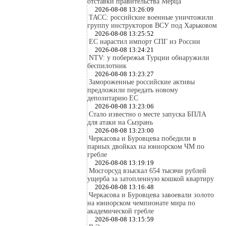
отставки правительства Мерца
2026-08-08 13:26:09
ТАСС: российские военные уничтожили
группу инструкторов ВСУ под Харьковом
2026-08-08 13:25:52
ЕС нарастил импорт СПГ из России
2026-08-08 13:24:21
NTV: у побережья Турции обнаружили
беспилотник
2026-08-08 13:23:27
Замороженные российские активы
предложили передать новому
депозитарию ЕС
2026-08-08 13:23:06
Стало известно о месте запуска БПЛА
для атаки на Сызрань
2026-08-08 13:23:00
Черкасова и Буровцева победили в
парных двойках на юниорском ЧМ по
гребле
2026-08-08 13:19:19
Мосгорсуд взыскал 654 тысячи рублей
ущерба за затопленную кошкой квартиру
2026-08-08 13:16:48
Черкасова и Буровцева завоевали золото
на юниорском чемпионате мира по
академической гребле
2026-08-08 13:15:59