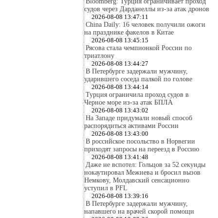
Bloomberg: Турция ограничивает проход
судов через Дарданеллы из-за атак дронов
2026-08-08 13:47:11
China Daily: 16 человек получили ожоги
на празднике факелов в Китае
2026-08-08 13:45:15
Рясова стала чемпионкой России по
триатлону
2026-08-08 13:44:27
В Петербурге задержали мужчину,
ударившего соседа палкой по голове
2026-08-08 13:44:14
Турция ограничила проход судов в
Черное море из-за атак БПЛА
2026-08-08 13:43:02
На Западе придумали новый способ
распорядиться активами России
2026-08-08 13:43:00
В российское посольство в Норвегии
приходят запросы на переезд в Россию
2026-08-08 13:41:48
Даже не вспотел: Гольцов за 52 секунды
нокаутировал Межиева и бросил вызов
Немкову, Молдавский сенсационно
уступил в PFL
2026-08-08 13:39:16
В Петербурге задержали мужчину,
напавшего на врачей скорой помощи