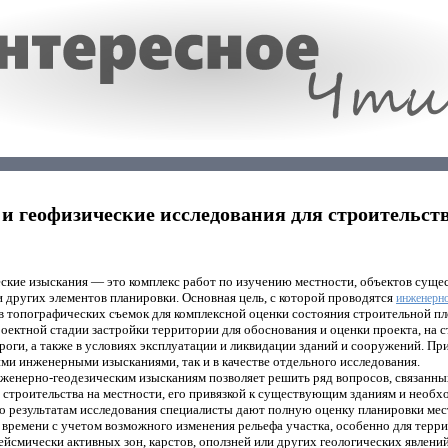
 геофизические исследования для строительст
ские изыскания — это комплекс работ по изучению местности, объектов суще
и других элементов планировки. Основная цель, с которой проводятся
инженерно
в топографических съемок для комплексной оценки состояния строительной п
оектной стадии застройки территории для обоснования и оценки проекта, на с
оги, а также в условиях эксплуатации и ликвидации зданий и сооружений. П
ими инженерными изысканиями, так и в качестве отдельного исследования.
нженерно-геодезическим изысканиям позволяет решить ряд вопросов, связанн
 строительства на местности, его привязкой к существующим зданиям и необ
о результатам исследования специалисты дают полную оценку планировки ме
 времени с учетом возможного изменения рельефа участка, особенно для тер
ейсмически активных зон, карстов, оползней или других геологических явлений