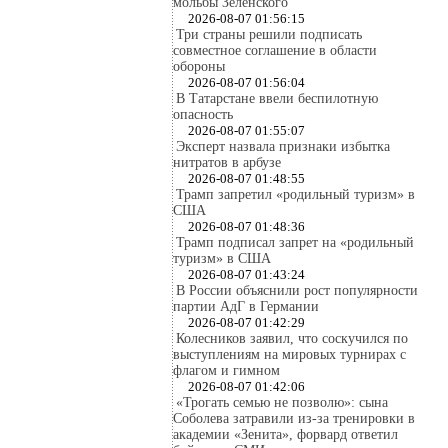
мольбы Зеленского
2026-08-07 01:56:15
Три страны решили подписать
совместное соглашение в области
обороны
2026-08-07 01:56:04
В Татарстане ввели беспилотную
опасность
2026-08-07 01:55:07
Эксперт назвала признаки избытка
нитратов в арбузе
2026-08-07 01:48:55
Трамп запретил «родильный туризм» в
США
2026-08-07 01:48:36
Трамп подписал запрет на «родильный
туризм» в США
2026-08-07 01:43:24
В России объяснили рост популярности
партии АдГ в Германии
2026-08-07 01:42:29
Колесников заявил, что соскучился по
выступлениям на мировых турнирах с
флагом и гимном
2026-08-07 01:42:06
«Трогать семью не позволю»: сына
Соболева затравили из-за тренировки в
академии «Зенита», форвард ответил