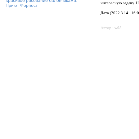
Красивое рисование балончиками.
интересную задачу. Н
Приют Форпост
Дата (2022.3.14 - 16:0
Автор :
w08