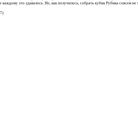
е каждому это удавалось. Но, как получилось, собрать кубик Рубика совсем не 
7)