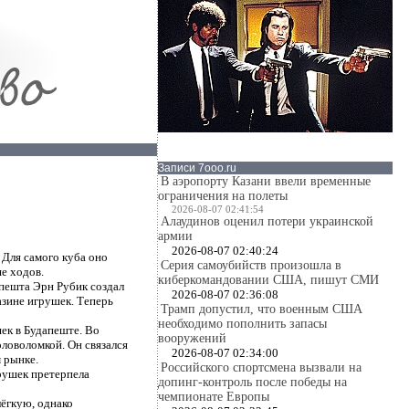
Записи 7ooo.ru
В аэропорту Казани ввели временные
ограничения на полеты
2026-08-07 02:41:54
Алаудинов оценил потери украинской
армии
2026-08-07 02:40:24
 Для самого куба оно
Серия самоубийств произошла в
ше ходов.
киберкомандовании США, пишут СМИ
апешта Эрн Рубик создал
2026-08-07 02:36:08
азине игрушек. Теперь
Трамп допустил, что военным США
необходимо пополнить запасы
ек в Будапеште. Во
вооружений
оловоломкой. Он связался
2026-08-07 02:34:00
 рынке.
Российского спортсмена вызвали на
грушек претерпела
допинг-контроль после победы на
чемпионате Европы
лёгкую, однако