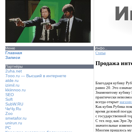
Меню
Инфо...
Главная
Статьи
Записи
Продажа инт
Партнёры
2uha.net
7ooo.ru — Высший в интернете
atde.ru
Благодаря кубику Руб
izimil.ru
равно 20. Это означа
kkiinnoo.ru
Знаменитому кубику Р
SEO
практически невозмож
Soft
всегда открыт
магазин
SubW.RU
Как кубик Рубика пок
ЧеЧу.Ru
время деловой поездк
Zoo
с государственной то
smetafor.ru
С тех пор, как Эрн Э
unirun.ru
значительные изменен
PC
Многим пришлось мучи