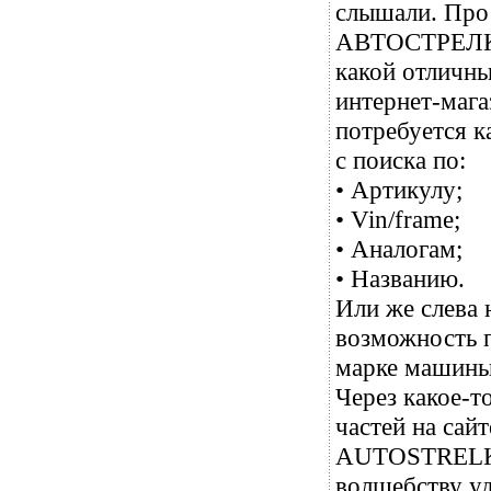
слышали. Про 
АВТОСТРЕЛКА 
какой отличны
интернет-маг
потребуется к
с поиска по:
• Артикулу;
• Vin/frame;
• Аналогам;
• Названию.
Или же слева
возможность п
марке машины
Через какое-т
частей на сай
AUTOSTRELKA 
волшебству уд