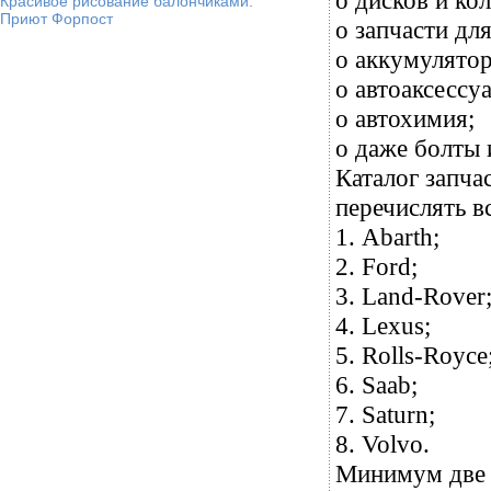
o дисков и ко
Красивое рисование балончиками.
Приют Форпост
o запчасти дл
o аккумулято
o автоаксессу
o автохимия;
o даже болты 
Каталог запча
перечислять вс
1. Abarth;
2. Ford;
3. Land-Rover
4. Lexus;
5. Rolls-Royce
6. Saab;
7. Saturn;
8. Volvo.
Минимум две м