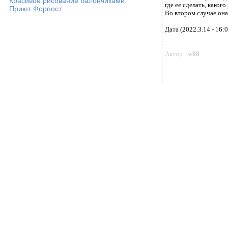
Красивое рисование балончиками.
где ее сделать, како
Приют Форпост
Во втором случае она
Дата (2022.3.14 - 16:0
Автор :
w08