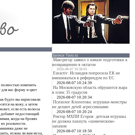
Записи 7ooo.ru
Макгрегор заявил о начале подготовки к
возвращению в октагон
2026-08-07 10:30:03
Euractiv: Исландия попросила ЕК не
вмешиваться в референдум по ЕС
2026-08-07 10:24:39
т полностью изменить
На Московскую область обрушится жара
для вас форму и цвет
в плюс 35 градусов
2026-08-07 10:20:34
как будто вы нарисовали
Психолог Клопотова: игрушки-монстры
ятся на кожу, а затем
не делают детей агрессивными
ожет, если есть волосы
2026-08-07 10:20:24
ко добавит недостающий
Ректор МХПИ Егоров: детская игрушка
имая, когда на бровях
не должна пахнуть «химическим»
 их реальности.
запахом
макияжа даже не
2026-08-07 10:18:50
шить, нужна ли вам муха,