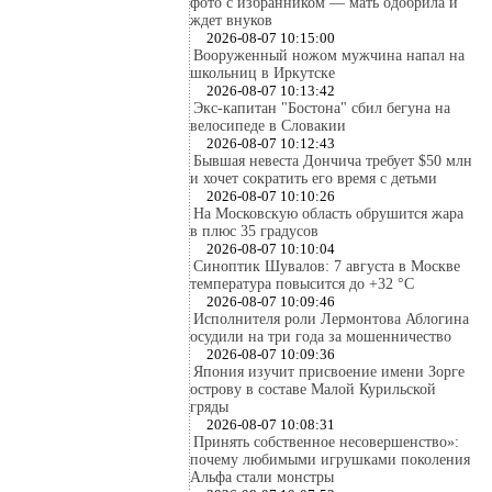
фото с избранником — мать одобрила и
ждет внуков
2026-08-07 10:15:00
Вооруженный ножом мужчина напал на
школьниц в Иркутске
2026-08-07 10:13:42
Экс-капитан "Бостона" сбил бегуна на
велосипеде в Словакии
2026-08-07 10:12:43
Бывшая невеста Дончича требует $50 млн
и хочет сократить его время с детьми
2026-08-07 10:10:26
На Московскую область обрушится жара
в плюс 35 градусов
2026-08-07 10:10:04
Синоптик Шувалов: 7 августа в Москве
температура повысится до +32 °C
2026-08-07 10:09:46
Исполнителя роли Лермонтова Аблогина
осудили на три года за мошенничество
2026-08-07 10:09:36
Япония изучит присвоение имени Зорге
острову в составе Малой Курильской
гряды
2026-08-07 10:08:31
Принять собственное несовершенство»:
почему любимыми игрушками поколения
Альфа стали монстры