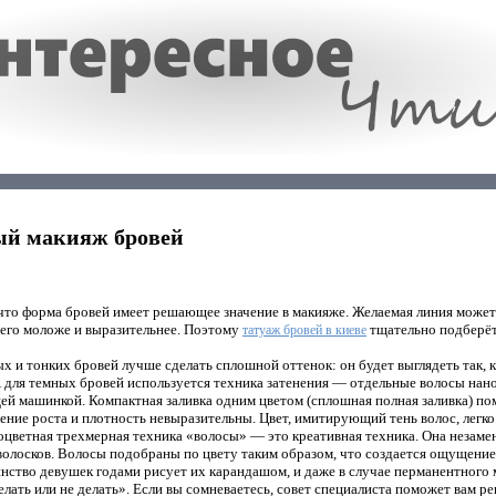
й макияж бровей
что форма бровей имеет решающее значение в макияже. Желаемая линия може
ь его моложе и выразительнее. Поэтому
тщательно подберёт 
татуаж бровей в киеве
ых и тонких бровей лучше сделать сплошной оттенок: он будет выглядеть так, 
для темных бровей используется техника затенения — отдельные волосы нанос
 машинкой. Компактная заливка одним цветом (сплошная полная заливка) пом
ление роста и плотность невыразительны. Цвет, имитирующий тень волос, лег
цветная трехмерная техника «волосы» — это креативная техника. Она незамен
т волосков. Волосы подобраны по цвету таким образом, что создается ощущение
ство девушек годами рисует их карандашом, и даже в случае перманентного 
елать или не делать». Если вы сомневаетесь, совет специалиста поможет вам ре