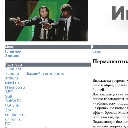
Меню
Инфо...
Главная
Статьи
Записи
Перманентны
Партнёры
2uha.net
7ooo.ru — Высший в интернете
atde.ru
Визажисты уверены, 
izimil.ru
лицо и образ, сделат
kkiinnoo.ru
бровей.
SEO
Для владельцев светл
Soft
линию карандашом. А 
SubW.RU
«набиваются» пишущей
ЧеЧу.Ru
на бровях, но направ
Zoo
эффект бровям. Много
smetafor.ru
есть участки, где не
unirun.ru
Подавляющее большин
PC
возникает вопроса «д