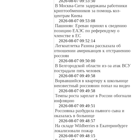
2026-08-07 09:53:50
В Москва-Сити задержаны работники
криптообменников за помощь кол-
центрам Киева
2026-08-07 09:53:08
Пашинян: Ереван принял к сведению
позицию ЕАЭС по референдуму о
членстве в ЕС
2026-08-07 09:52:14
Легкоатлетка Разина рассказала об
отношении американцев к отстранению
россиян
2026-08-07 09:50:00
В Белгородской области из-за атак ВСУ
пострадали пять человек
2026-08-07 09:49:58
Ворвавшийся в квартиру к школьнице
неизвестный россиянин попал на видео
2026-08-07 09:49:58
Темпы роста зарплат в России обогнали
инфляцию
2026-08-07 09:49:51
Россиянка разбудила пьяного сына и
оказалась в больнице
2026-08-07 09:48:57
На складе Wildberries в Екатеринбурге
локализовали пожар
2026-08-07 09:48:15