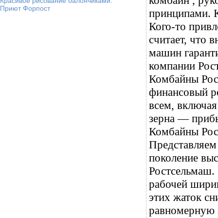
комбайн , рук
Красивое рисование балончиками.
Приют Форпост
принципами. К
Кого-то привл
считает, что 
машин гарант
компании Рос
Комбайны Рост
финансовый ре
всем, включая
зерна — прибы
Комбайны Рос
Представляем
поколение вы
Ростсельмаш.
рабочей ширин
этих жаток сн
равномерную п