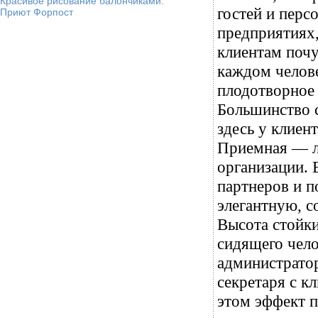
Красивое рисование балончиками.
гостей и перс
Приют Форпост
предприятиях,
клиентам почу
каждом челове
плодотворное
Большинство 
здесь у клиен
Приемная — ли
организации. 
партнеров и п
элегантную, с
Высота стойки
сидящего чело
администрато
секретаря с к
этом эффект п