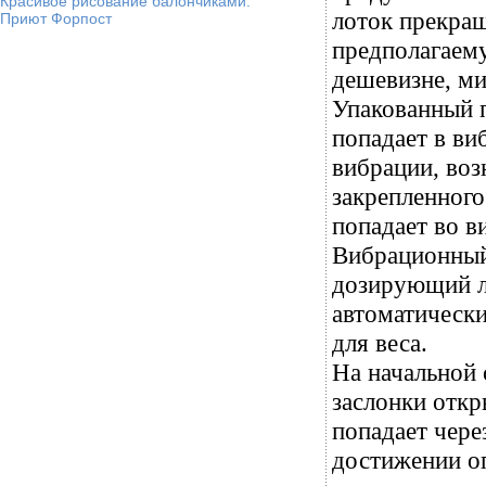
Красивое рисование балончиками.
лоток прекращ
Приют Форпост
предполагаему
дешевизне, ми
Упакованный п
попадает в ви
вибрации, воз
закрепленного
попадает во в
Вибрационный 
дозирующий л
автоматически
для веса.
На начальной 
заслонки откр
попадает чере
достижении оп