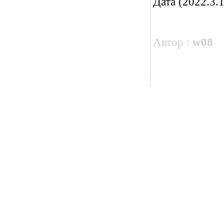
Дата (2022.3.1
Автор :
w08