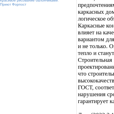
Красивое рисование балончиками.
предпочтениям
Приют Форпост
каркасных дом
логическое об
Каркасные кон
влияет на кач
вариантом для
и не только. 
тепло и стану
Строительная 
проектировани
что строитель
высококачеств
ГОСТ, соответ
нарушения сро
гарантирует к