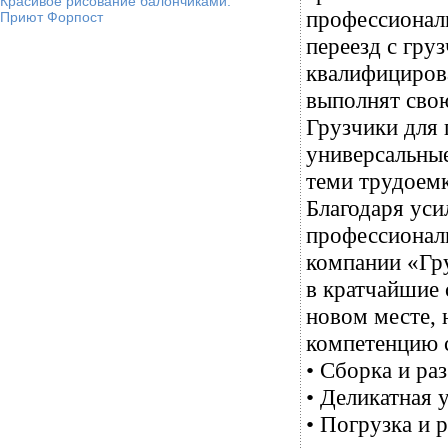
Красивое рисование балончиками.
профессионали
Приют Форпост
переезд с гру
квалифициров
выполнят свою
Грузчики для 
универсальные
теми трудоемк
Благодаря ус
профессиональ
компании «Гру
в кратчайшие 
новом месте, 
компетенцию 
• Сборка и ра
• Деликатная 
• Погрузка и 