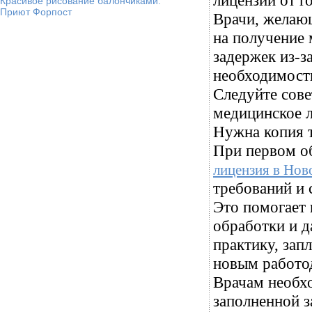
лицензии от г
Красивое рисование балончиками.
Приют Форпост
Врачи, желаю
на получение 
задержек из-з
необходимост
Следуйте сове
медицинское 
Нужна копия 
При первом о
лицензия в Нов
требований и 
Это помогает
обработки и д
практику, зап
новым работо
Врачам необхо
заполненной з