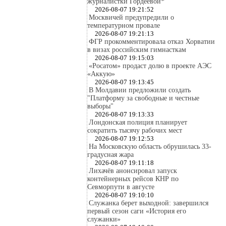
журналистки Гордеевой*
2026-08-07 19:21:52
Москвичей предупредили о
температурном провале
2026-08-07 19:21:13
ФГР прокомментировала отказ Хорватии
в визах российским гимнасткам
2026-08-07 19:15:03
«Росатом» продаст долю в проекте АЭС
«Аккую»
2026-08-07 19:13:45
В Молдавии предложили создать
"Платформу за свободные и честные
выборы"
2026-08-07 19:13:33
Лондонская полиция планирует
сократить тысячу рабочих мест
2026-08-07 19:12:53
На Московскую область обрушилась 33-
градусная жара
2026-08-07 19:11:18
Лихачёв анонсировал запуск
контейнерных рейсов КНР по
Севморпути в августе
2026-08-07 19:10:10
Служанка берет выходной: завершился
первый сезон саги «История его
служанки»