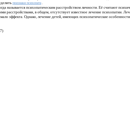
еделить
.
признаки психопата
гда называется психопатическим расстройством личности. Её считают психиче
ими расстройствами, в общем, отсутствует известное лечение психопатии. Ле
мало эффекта. Однако, лечение детей, имеющих психопатические особенности
7)