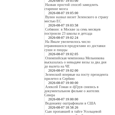
2026-08-07 19:05:00
Назван простой способ замедлить
старение мозга
2026-08-07 19:05:00
Вулин назвал визит Зеленского в страну
местью ЕС
2026-08-07 19:03:58
Собянин: в Москве за семь месяцев
построили 23 школы и детсада
2026-08-07 19:02:24
На Ямале увеличилось число
отравившихся продуктами из доставки
суши и пиццы
2026-08-07 19:02:05
Олимпийская чемпионка Мельникова
высказалась о невыдаче визы за два дня
до вылета на ЧЕ
2026-08-07 19:02:00
Зеленский впервые на посту президента
прилетел в Сербию
2026-08-07 19:00:00
Алексей Гоман и djГрув снялись в
документальном фильме о жителях
Севера
2026-08-07 19:00:00
Водонаеву оштрафовали в США
2026-08-07 18:58:26
Сын пропавшей в тайге Усольцевой