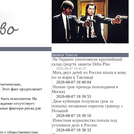
Записи 7ooo.ru
На Украине уничтожили крупнейший
склад средств защиты Delta Plus
2026-08-07 19:45:47
Мать двух детей из России впала в кому
из-за жары в Таиланде
2026-08-07 19:40:04
енетических,
Назван срок прихода похолодания в
 Этот факт предполагает
Москву
2026-08-07 19:39:55
 быть психопатом. На
Двое кубинцев получили срок за
аждение отсутствует.
попытку незаконно пересечь границу с
ьные факторы риска для
Польшей
2026-08-07 19:39:10
Известная журналистка попала под
уголовное дело в России
2026-08-07 19:38:32
кте с общественностью.