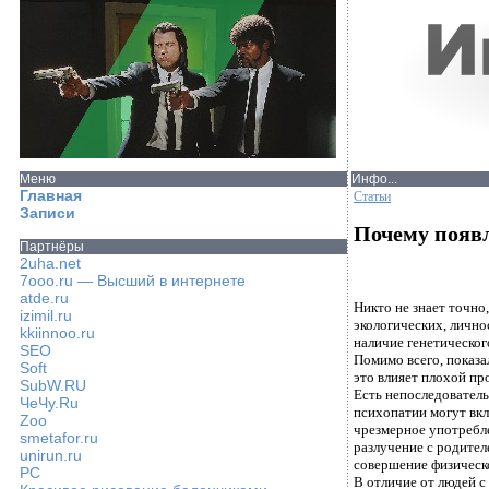
Меню
Инфо...
Главная
Статьи
Записи
Почему появл
Партнёры
2uha.net
7ooo.ru — Высший в интернете
atde.ru
Никто не знает точно
izimil.ru
экологических, лично
kkiinnoo.ru
наличие генетическог
SEO
Помимо всего, показа
Soft
это влияет плохой пр
SubW.RU
Есть непоследовател
ЧеЧу.Ru
психопатии могут вкл
Zoo
чрезмерное употребл
smetafor.ru
разлучение с родител
unirun.ru
совершение физическо
PC
В отличие от людей с