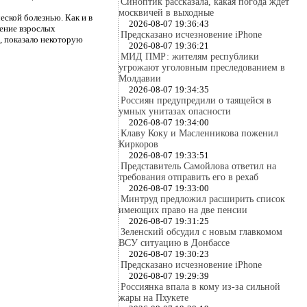
Синоптик рассказала, какая погода ждет
москвичей в выходные
ской болезнью. Как и в
2026-08-07 19:36:43
чение взрослых
Предсказано исчезновение iPhone
, показало некоторую
2026-08-07 19:36:21
МИД ПМР: жителям республики
угрожают уголовным преследованием в
Молдавии
2026-08-07 19:34:35
Россиян предупредили о таящейся в
умных унитазах опасности
2026-08-07 19:34:00
Клаву Коку и Масленникова поженил
Киркоров
2026-08-07 19:33:51
Представитель Самойлова ответил на
требования отправить его в рехаб
2026-08-07 19:33:00
Минтруд предложил расширить список
имеющих право на две пенсии
2026-08-07 19:31:25
Зеленский обсудил с новым главкомом
ВСУ ситуацию в Донбассе
2026-08-07 19:30:23
Предсказано исчезновение iPhone
2026-08-07 19:29:39
Россиянка впала в кому из-за сильной
жары на Пхукете