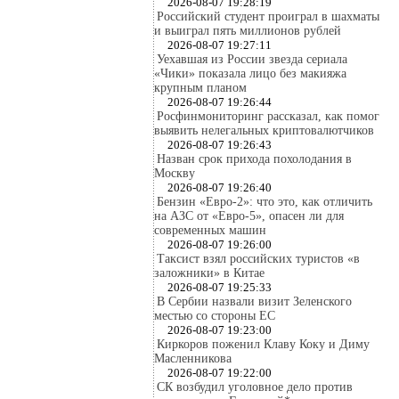
2026-08-07 19:28:19
Российский студент проиграл в шахматы
и выиграл пять миллионов рублей
2026-08-07 19:27:11
Уехавшая из России звезда сериала
«Чики» показала лицо без макияжа
крупным планом
2026-08-07 19:26:44
Росфинмониторинг рассказал, как помог
выявить нелегальных криптовалютчиков
2026-08-07 19:26:43
Назван срок прихода похолодания в
Москву
2026-08-07 19:26:40
Бензин «Евро-2»: что это, как отличить
на АЗС от «Евро-5», опасен ли для
современных машин
2026-08-07 19:26:00
Таксист взял российских туристов «в
заложники» в Китае
2026-08-07 19:25:33
В Сербии назвали визит Зеленского
местью со стороны ЕС
2026-08-07 19:23:00
Киркоров поженил Клаву Коку и Диму
Масленникова
2026-08-07 19:22:00
СК возбудил уголовное дело против