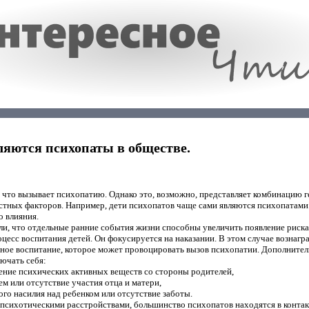
яются психопаты в обществе.
, что вызывает психопатию. Однако это, возможно, представляет комбинацию г
стных факторов. Например, дети психопатов чаще сами являются психопатами.
о влияния.
ли, что отдельные ранние события жизни способны увеличить появление риска
оцесс воспитания детей. Он фокусируется на наказании. В этом случае вознагр
ьное воспитание, которое может провоцировать вызов психопатии. Дополнител
ючать себя:
ение психических активных веществ со стороны родителей,
ем или отсутствие участия отца и матери,
го насилия над ребенком или отсутствие заботы.
 психотическими расстройствами, большинство психопатов находятся в конта