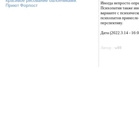
Красивое рисование балончиками.
Иногда непросто опр
Приют Форпост
Психопатия также ино
варианте с психическ
психопатов принесло 
перспективу.
Дата (2022.3.14 - 16:0
Автор :
w08