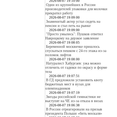
2026-08-07 19:10:00
Один из крупнейших в России
производителей упаковки для молочки
прекратил работу
2026-08-07 19:09:00
Знаменитый актер устал сидеть на
пенсии и стал петь на рынке
2026-08-07 19:09:00
"Просто умылись": Пушков ответил
Навроцкому на дерзкое заявление
2026-08-07 19:08:05
Беременной москвичке пришлось
спускаться пешком с 24-го этажа из-за
поломок лифтов
2026-08-07 19:08:00
Натуралист Хабургаев: ужа можно
отличить от гадюки по окрасу и форме
тела
2026-08-07 19:07:51
В ГД предложили установить квоту
бюджетных мест в вузах для
олимпиадников
2026-08-07 19:07:19
Звезды российской гимнастики не
выступят на ЧЕ из-за отказа в визах
2026-08-07 19:06:38
В России отреагировали на призыв
президента Польши «бить москаля»