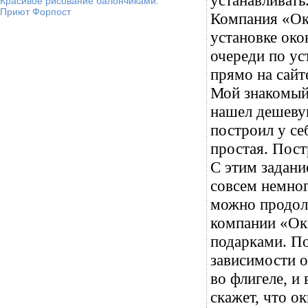
устанавливать
Красивое рисование балончиками.
Приют Форпост
Компания «Окн
установке око
очереди по ус
прямо на сайт
Мой знакомый
нашел дешеву
построил у се
простая. Пост
С этим задани
совсем немног
можно продолж
компании «Ок
подарками. По
зависимости 
во флигеле, и 
скажет, что о