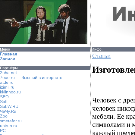
Меню
Инфо...
Главная
Статьи
Записи
Изготовле
Партнёры
2uha.net
7ooo.ru — Высший в интернете
atde.ru
izimil.ru
kkiinnoo.ru
SEO
Человек с дре
Soft
SubW.RU
человек никог
ЧеЧу.Ru
мебели. Ее к
Zoo
smetafor.ru
символами и м
unirun.ru
PC
каждый предме