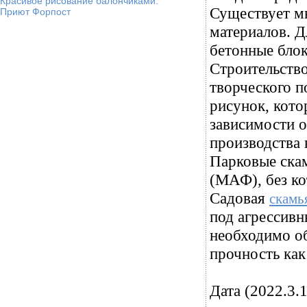
Красивое рисование балончиками.
Существует мн
Приют Форпост
материалов. Д
бетонные блок
Строительство
творческого п
рисунок, кото
зависимости о
производства
Парковые ска
(МАФ), без к
Садовая
скамь
под агрессивн
необходимо об
прочность ка
Дата (2022.3.1