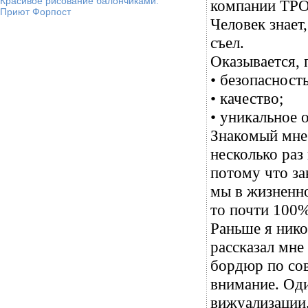
Красивое рисование балончиками.
компании Т
Приют Форпост
Человек знает
съел.
Оказывается, 
• безопасность
• качество;
• уникальное 
Знакомый мне 
несколько раз
потому что за
мы в жизненно
то почти 10
Раньше я нико
рассказал мне
бордюр по со
внимание. Оди
вижуализации.