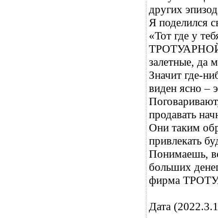
других эпизод
Я поделился 
«Тот где у те
ТРОТУАРНОЙ П
залетные, да 
Значит где-ни
виден ясно –
Поговариваю
продавать нач
Они таким об
привлекать бу
Понимаешь, во
больших денег
фирма ТРОТУ
Дата (2022.3.1