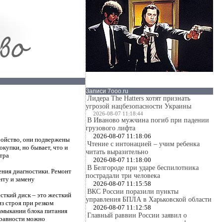
Записи 7ooo.ru
Лидера The Hatters хотят признать
угрозой нацбезопасности Украины
2026-08-07 11:18:44
В Иваново мужчина погиб при падении
грузового лифта
2026-08-07 11:18:06
ройство, они подвержены
Чтение с интонацией – учим ребенка
купки, но бывает, что и
читать выразительно
тра
2026-08-07 11:18:00
В Белгороде при ударе беспилотника
ения диагностики. Ремонт
пострадали три человека
нту и замену
2026-08-07 11:15:58
ВКС России поразили пункты
сткий диск – это жесткий
управления БПЛА в Харьковской области
з строя при резком
2026-08-07 11:12:58
замыкании блока питания
Главный раввин России заявил о
правности можно