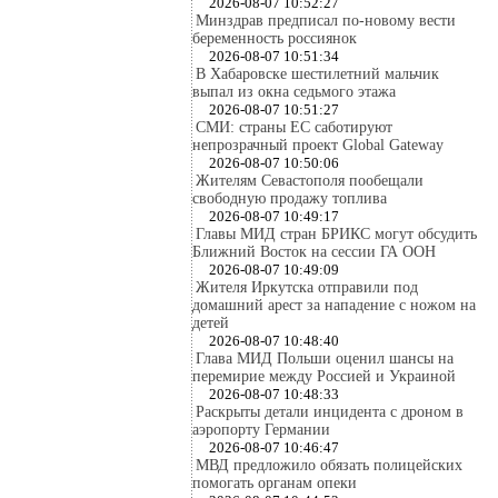
2026-08-07 10:52:27
Минздрав предписал по-новому вести
беременность россиянок
2026-08-07 10:51:34
В Хабаровске шестилетний мальчик
выпал из окна седьмого этажа
2026-08-07 10:51:27
СМИ: страны ЕС саботируют
непрозрачный проект Global Gateway
2026-08-07 10:50:06
Жителям Севастополя пообещали
свободную продажу топлива
2026-08-07 10:49:17
Главы МИД стран БРИКС могут обсудить
Ближний Восток на сессии ГА ООН
2026-08-07 10:49:09
Жителя Иркутска отправили под
домашний арест за нападение с ножом на
детей
2026-08-07 10:48:40
Глава МИД Польши оценил шансы на
перемирие между Россией и Украиной
2026-08-07 10:48:33
Раскрыты детали инцидента с дроном в
аэропорту Германии
2026-08-07 10:46:47
МВД предложило обязать полицейских
помогать органам опеки