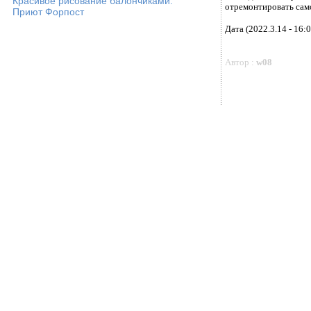
Красивое рисование балончиками.
отремонтировать само
Приют Форпост
Дата (2022.3.14 - 16:0
Автор :
w08