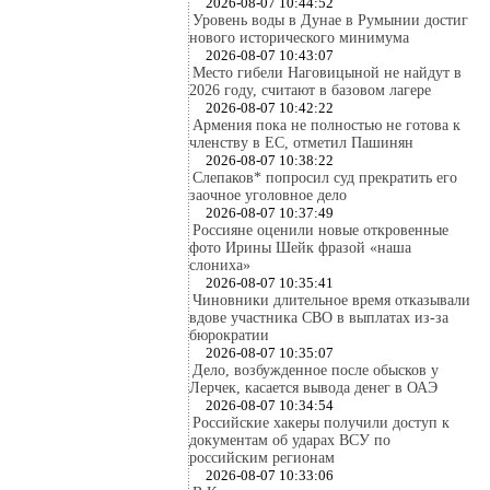
2026-08-07 10:44:52
Уровень воды в Дунае в Румынии достиг
нового исторического минимума
2026-08-07 10:43:07
Место гибели Наговицыной не найдут в
2026 году, считают в базовом лагере
2026-08-07 10:42:22
Армения пока не полностью не готова к
членству в ЕС, отметил Пашинян
2026-08-07 10:38:22
Слепаков* попросил суд прекратить его
заочное уголовное дело
2026-08-07 10:37:49
Россияне оценили новые откровенные
фото Ирины Шейк фразой «наша
слониха»
2026-08-07 10:35:41
Чиновники длительное время отказывали
вдове участника СВО в выплатах из-за
бюрократии
2026-08-07 10:35:07
Дело, возбужденное после обысков у
Лерчек, касается вывода денег в ОАЭ
2026-08-07 10:34:54
Российские хакеры получили доступ к
документам об ударах ВСУ по
российским регионам
2026-08-07 10:33:06