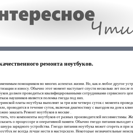
ачественного ремонта ноутбуков.
аменимым помощником во многих аспектах жизни. Но, как и любое другое уст
тизации и износу. Обычно этот момент наступает спустя несколько лет после по
буков должен проводиться квалифицированными сотрудниками сервисного цен
каза наушников является поломка гнезда под них.
инской платы ноутбука выполнят за три или четверо суток с момента провед
ило, проводится в течение суток, включая диагностику с выездом на дом к клие
ожно заказать Ремонт ноутбуков в москве .
етить, что компоненты ноутбуков от разных производителей несовместимы. Же
 сказать о процессоре и оперативной памяти. Обычно гнездо питания выходит и
 шнура зарядного устройства. Гнездо питания ноутбука может сгореть и при 
оутбук не всегда лучше нести в мастерскую. Некоторые незначительные неис