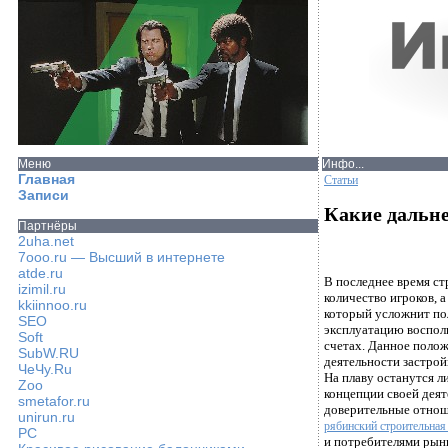
Меню
Инфо...
Главная
Статьи
Записи
Какие дальн
Партнёры
2uha.net
7ooo.ru — Высший в интернете
atde.ru
В последнее время ст
izimil.ru
количество игроков, 
kkiinnoo.ru
который усложнит пол
SEO
эксплуатацию восполь
Soft
счетах. Данное полож
SubW.RU
деятельности застро
ЧеЧу.Ru
На плаву останутся л
Zoo
концепции своей деят
smetafor.ru
доверительные отнош
unirun.ru
рябинский строительная
PC
и потребителями рынк