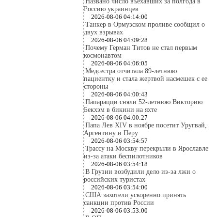
Названо число въехавших за полгода в
Россию украинцев
2026-08-06 04:14:00
Танкер в Ормузском проливе сообщил о
двух взрывах
2026-08-06 04:09:28
Почему Герман Титов не стал первым
космонавтом
2026-08-06 04:06:05
Медсестра отчитала 89-летнюю
пациентку и стала жертвой насмешек с ее
стороны
2026-08-06 04:00:43
Папарацци сняли 52-летнюю Викторию
Бекхэм в бикини на яхте
2026-08-06 04:00:27
Папа Лев XIV в ноябре посетит Уругвай,
Аргентину и Перу
2026-08-06 03:54:57
Трассу на Москву перекрыли в Ярославле
из-за атаки беспилотников
2026-08-06 03:54:18
В Грузии возбудили дело из-за лжи о
российских туристах
2026-08-06 03:54:00
США захотели ускоренно принять
санкции против России
2026-08-06 03:53:00