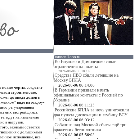
Записи 7ooo.ru
Во Внуково и Домодедово сняли
ограничения на полеты
2026-08-06 06:18:16
Средства ПВО сбили летевшие на
Москву БПЛА
2026-08-06 06:14:06
т новые черты, сократит
В Германии призвали начать
левом строительстве,
официальные контакты с Россией по
ожет до ввода домов в
Украине
оженном” виде на эскроу-
2026-08-06 06:11:25
шего регулирования
Российские БПЛА за ночь уничтожили
естных застройщиков.
два пункта дислокации и гаубицу ВСУ
те, идут на изменения
2026-08-06 06:03:12
ной нагрузки,
Собянин: над Москвой сбиты ещё три
того, важным остается
вражеских беспилотника
отношения с дольщиками
2026-08-06 05:56:03
венное исполнение, все