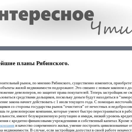
ейшие планы Рябинского.
роительный рынок, по мнению Рябинского, существенно изменится, приобрете
а объекты жилой недвижимости подорожают. Это связано с новым законом о до
ожение девелоперов, но защитит права покупателей. Теперь застройщик не см
зоваться средствами дольщиков, поскольку деньги будут находиться в “замор
ение закона начнет действовать с 1 июля текущего года. С помощью жесточай
йщиков со стороны государства рынок “очистится” от нечестных и недобросов
ишь те девелоперские компании, которые умеют быстро перестраиваться в рабо
ельности, имеют безукоризненную репутацию и имидж, низкий уровень кредит
ения с кредитно-финансовыми учреждениями и собственный капитал. Кроме э
и качество современного жилья, умение построить цивилизованные 
 компания
а недвижимости. В случае, если застройщик допустил в своей работе некачест