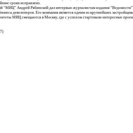
айшие сроки исправлено.
ий “МИЦ” Андрей Рябинский дал интервью журналистам издания “Ведомости”, 
изнеса девелоперов. Его компания является одним из крупнейших застройщико
итеты МИЦ смещаются в Москву, где с успехом стартовали интересные проект
7)