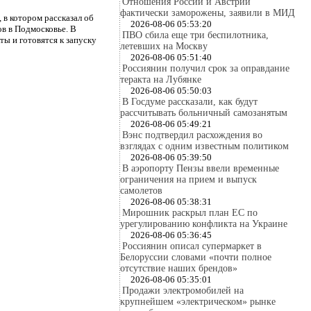
Отношения России и Австрии
фактически заморожены, заявили в МИД
в котором рассказал об
2026-08-06 05:53:20
в в Подмосковье. В
ПВО сбила еще три беспилотника,
ы и готовятся к запуску
летевших на Москву
2026-08-06 05:51:40
Россиянин получил срок за оправдание
теракта на Лубянке
2026-08-06 05:50:03
В Госдуме рассказали, как будут
рассчитывать больничный самозанятым
2026-08-06 05:49:21
Вэнс подтвердил расхождения во
взглядах с одним известным политиком
2026-08-06 05:39:50
В аэропорту Пензы ввели временные
ограничения на прием и выпуск
самолетов
2026-08-06 05:38:31
Мирошник раскрыл план ЕС по
урегулированию конфликта на Украине
2026-08-06 05:36:45
Россиянин описал супермаркет в
Белоруссии словами «почти полное
отсутствие наших брендов»
2026-08-06 05:35:01
Продажи электромобилей на
крупнейшем «электрическом» рынке