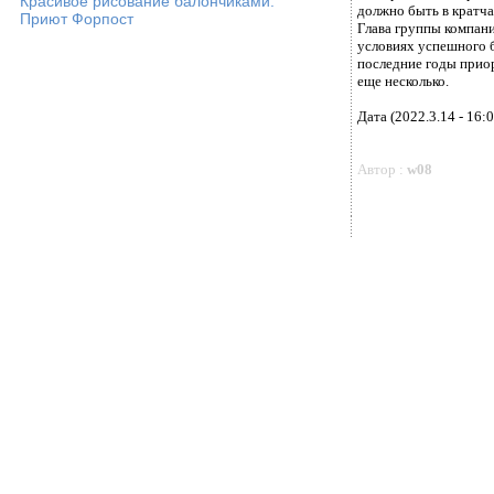
Красивое рисование балончиками.
должно быть в кратч
Приют Форпост
Глава группы компан
условиях успешного б
последние годы приор
еще несколько.
Дата (2022.3.14 - 16:0
Автор :
w08