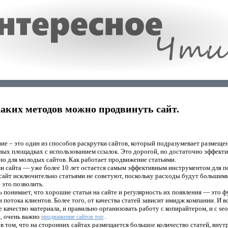
аких методов можно продвинуть сайт.
е – это один из способов раскрутки сайтов, который подразумевает размеще
вых площадках с использованием ссылок. Это дорогой, но достаточно эффект
о для молодых сайтов. Как работает продвижение статьями.
и сайта — уже более 10 лет остается самым эффективным инструментом для по
сайт исключительно статьями не советуют, поскольку расходы будут большими
 это позволить.
понимает, что хорошие статьи на сайте и регулярность их появления — это ф
 потока клиентов. Более того, от качества статей зависит имидж компании. И в
е качество материала, и правильно организовать работу с копирайтером, и с s
с, очень важно
.
продвижение сайтов топ
 в том, что на сторонних сайтах размещается большое количество статей, вну