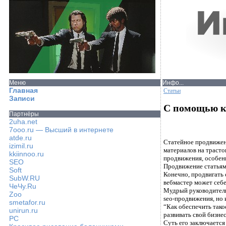
Меню
Инфо...
Главная
Статьи
Записи
С помощью к
Партнёры
2uha.net
7ooo.ru — Высший в интернете
atde.ru
Статейное продвижени
izimil.ru
материалов на трасто
kkiinnoo.ru
продвижения, особенн
SEO
Продвижение статьям
Soft
Конечно, продвигать 
SubW.RU
вебмастер может себе
ЧеЧу.Ru
Мудрый руководитель 
Zoo
seo-продвижения, но и
smetafor.ru
“Как обеспечить тако
unirun.ru
развивать свой бизне
PC
Суть его заключается