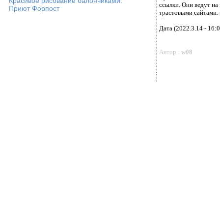
Красивое рисование балончиками.
ссылки. Они ведут на
Приют Форпост
трастовыми сайтами.
Дата (2022.3.14 - 16:0
Автор :
w08