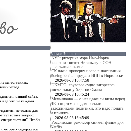
Записи 7ooo.ru
NYP: риторика мэра Нью-Йорка
осложнит визит Нетаньяху в ООН
2026-08-08 16:49:29
СК начал проверку после выкатывания
Boeing 737 за пределы ВПП в Норильске
2026-08-08 16:47:58
ние качественных
UKMTO: грузовое судно загорелось
ивный метод
после атаки у берегов Омана
2026-08-08 16:45:24
днятия позиций сайта.
Мельникова — о невыдаче ей визы перед
 и далеко не каждый
ЧЕ: спортсмены давно стали
заложниками политики, это надо понять
ундамент не только для
и принять
от тут встает вопрос:
2026-08-08 16:45:09
eo-специалистами”. Чтобы
Российский режиссер снимет фильм для
Netflix
три которых содержатся