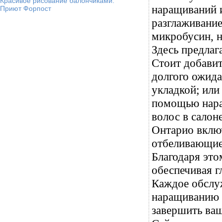
Красивое рисование балончиками.
наращиваний 
Приют Форпост
разглаживани
микробусин, н
Здесь предлаг
Стоит добавит
долгого ожида
укладкой; или
помощью нара
волос в салон
Онтарио включ
отбеливающие,
Благодаря это
обеспечивая г
Каждое обслу
наращиванию в
завершить ва