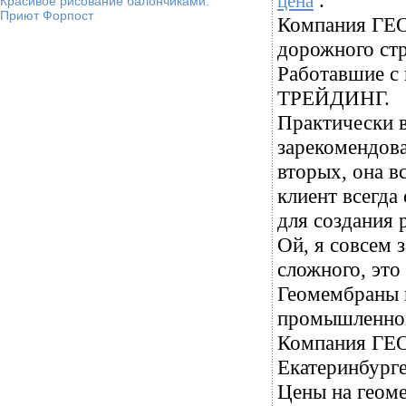
.
цена
Красивое рисование балончиками.
Приют Форпост
Компания ГЕО
дорожного стр
Работавшие с
ТРЕЙДИНГ.
Практически в
зарекомендов
вторых, она в
клиент всегда
для создания 
Ой, я совсем 
сложного, это
Геомембраны 
промышленном
Компания ГЕО
Екатеринбурге
Цены на геоме