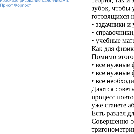
теория, так и 
Красивое рисование балончиками.
Приют Форпост
зубок, чтобы 
готовящихся н
• задачники и
• справочники
• учебные мат
Как для физик
Помимо этого,
• все нужные 
• все нужные 
• все необход
Даются советы
процесс повто
уже станете а
Есть раздел 
Совершенно о
тригонометрии