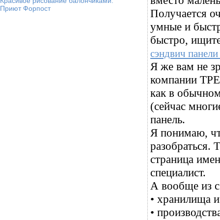
вместо малень
Красивое рисование балончиками.
Приют Форпост
Получается оч
умные и быстр
быстро, ищите
сэндвич панели
Я же вам не з
компании ТРЕЙ
как в обычном
(сейчас мног
панель.
Я понимаю, ч
разобраться. 
страница имен
специалист.
А вообще из с
• хранилища и
• производств