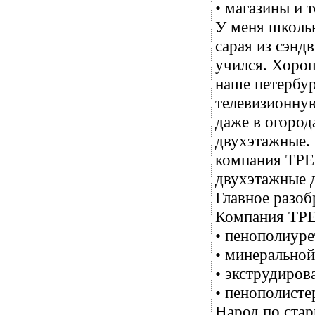
• магазины и 
У меня школь
сарая из сэнд
учился. Хорош
наше петербур
телевизионную
даже в огород
двухэтажные. 
компания ТРЕЙ
двухэтажные д
Главное разоб
Компания ТРЕЙ
• пенополиуре
• минеральной
• экструдиров
• пенополисте
Народ по стар