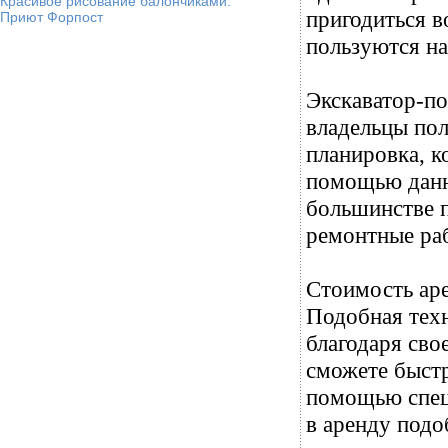
Красивое рисование балончиками.
пригодиться в
Приют Форпост
пользуются на
Экскаватор-по
владельцы пол
планировка, к
помощью данн
большинстве п
ремонтные ра
Стоимость аре
Подобная тех
благодаря сво
сможете быстр
помощью специ
в аренду под