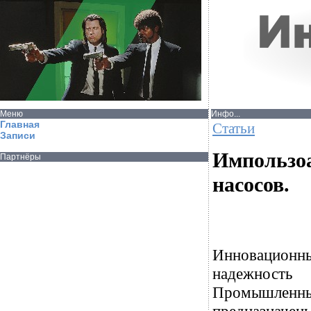
Меню
Инфо...
Главная
Статьи
Записи
Импользо
Партнёры
насосов.
Инновационны
надежность
Промышленные