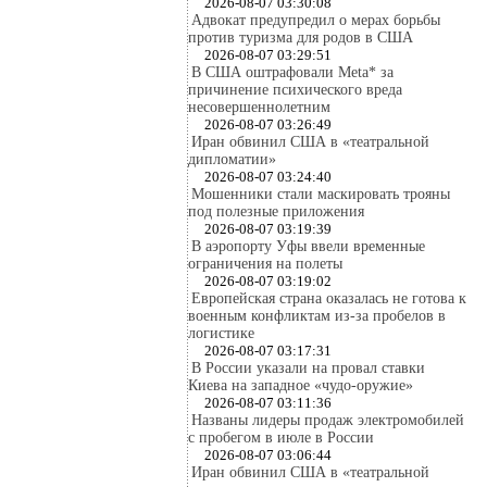
2026-08-07 03:30:08
Адвокат предупредил о мерах борьбы
против туризма для родов в США
2026-08-07 03:29:51
В США оштрафовали Meta* за
причинение психического вреда
несовершеннолетним
2026-08-07 03:26:49
Иран обвинил США в «театральной
дипломатии»
2026-08-07 03:24:40
Мошенники стали маскировать трояны
под полезные приложения
2026-08-07 03:19:39
В аэропорту Уфы ввели временные
ограничения на полеты
2026-08-07 03:19:02
Европейская страна оказалась не готова к
военным конфликтам из-за пробелов в
логистике
2026-08-07 03:17:31
В России указали на провал ставки
Киева на западное «чудо-оружие»
2026-08-07 03:11:36
Названы лидеры продаж электромобилей
с пробегом в июле в России
2026-08-07 03:06:44
Иран обвинил США в «театральной