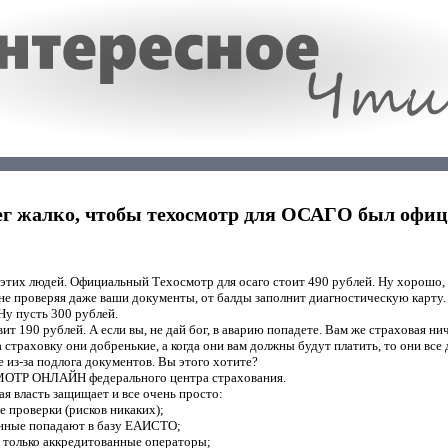
ег жалко, чтобы техосмотр для ОСАГО был оф
 этих людей. Официальный Техосмотр для осаго стоит 490 рублей. Ну хорошо,
 не проверяя даже ваши документы, от балды заполнит диагностическую карту. 
Ну пусть 300 рублей.
ит 190 рублей. А если вы, не дай бог, в аварию попадете. Вам же страховая ни
а страховку они добренькие, а когда они вам должны будут платить, то они все
е из-за подлога документов. Вы этого хотите?
МОТР ОНЛАЙН федерального центра страхования.
ая власть защищает и все очень просто:
е проверки (рисков никаких);
анные попадают в базу ЕАИСТО;
т только аккредитованные операторы;