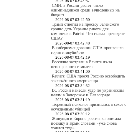
2026-08-07 03:45:57
СМИ: в России растет число
олимпиадников среди зачисленных на
бюджет
2026-08-07 03:42:50
Трамп ответил на просьбу Зеленского
срочно дать Украине ракеты для
комплексов Patriot. Что сказал президент
США?
2026-08-07 03:42:48
В киберкомандовании США произошла
серия самоубийств
2026-08-07 03:42:19
Россияне застряли в Египте из-за
неисправного самолета
2026-08-07 03:41:00
Reuters: США просят Россию освободить
заключённого американца
2026-08-07 03:34:32
ВС России нанесли удар по украинским
целям в Запорожье и Павлограде
2026-08-07 03:31:19
Тюремный психолог призналась в сексе с
осужденным убийцей
2026-08-07 03:30:12
Живущая в Европе россиянка описала
поездку в Крым словами «уже снова
хочется туда»