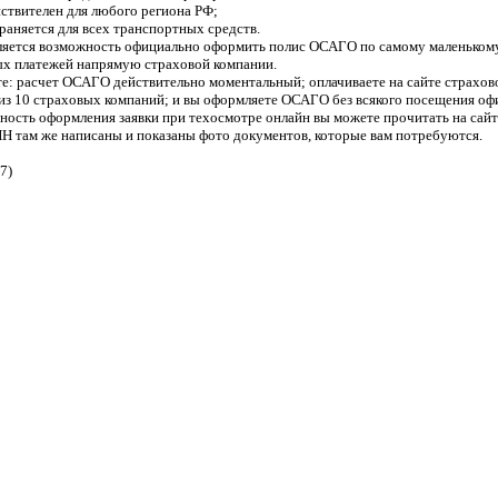
йствителен для любого региона РФ;
раняется для всех транспортных средств.
вляется возможность официально оформить полис ОСАГО по самому маленькому
ых платежей напрямую страховой компании.
е: расчет ОСАГО действительно моментальный; оплачиваете на сайте страхово
из 10 страховых компаний; и вы оформляете ОСАГО без всякого посещения оф
ность оформления заявки при техосмотре онлайн вы можете прочитать на сайт
ам же написаны и показаны фото документов, которые вам потребуются.
7)