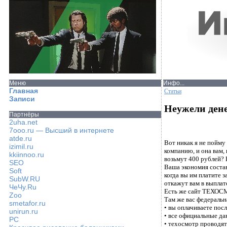
Меню
Инфо...
Главная
Статьи
Записи
Неужели ден
Партнёры
2uha.net
7ooo.ru — Высший в интернете
atde.ru
Вот никак я не пойму
izimil.ru
компанию, и она вам,
kkiinnoo.ru
возьмут 400 рублей? 
SEO
Ваша экономия состав
Soft
когда вы им платите з
SubW.RU
откажут вам в выплат
ЧеЧу.Ru
Есть же сайт ТЕХОС
Zoo
Там же вас федеральн
smetafor.ru
• вы оплачиваете посл
unirun.ru
• все официальные д
PC
• техосмотр проводя