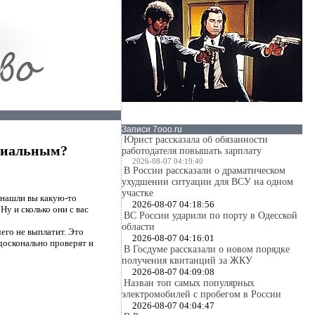
Записи 7ooo.ru
Юрист рассказала об обязанности
ициальным?
работодателя повышать зарплату
2026-08-07 04:19:40
В России рассказали о драматическом
ухудшении ситуации для ВСУ на одном
участке
 нашли вы какую-то
2026-08-07 04:18:56
Ну и сколько они с вас
ВС России ударили по порту в Одесской
области
чего не выплатит. Это
2026-08-07 04:16:01
 досконально проверят и
В Госдуме рассказали о новом порядке
получения квитанций за ЖКУ
2026-08-07 04:09:08
Назван топ самых популярных
электромобилей с пробегом в России
2026-08-07 04:04:47