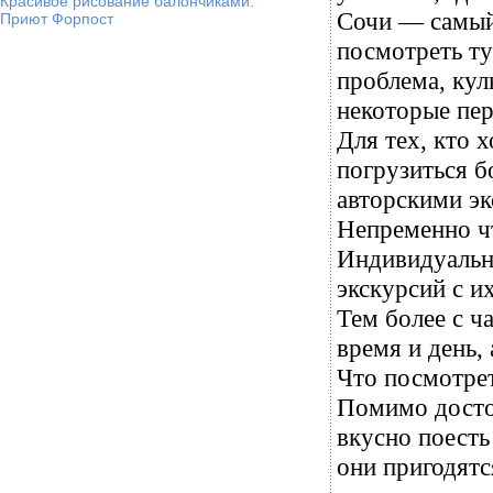
Красивое рисование балончиками.
Сочи — самый
Приют Форпост
посмотреть тут
проблема, кул
некоторые пе
Для тех, кто 
погрузиться б
авторскими э
Непременно чт
Индивидуальн
экскурсий с и
Тем более с ч
время и день,
Что посмотрет
Помимо достоп
вкусно поесть
они пригодятс