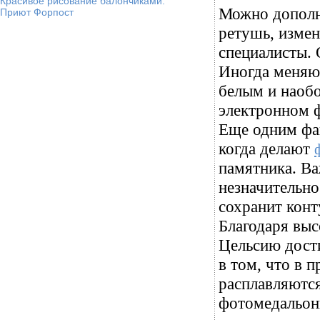
Красивое рисование балончиками.
Можно дополн
Приют Форпост
ретушь, измен
специалисты. 
Иногда меняют
белым и наобо
электронном 
Еще одним фак
когда делают
памятника. Ва
незначительно
сохранит конт
Благодаря выс
Цельсию дости
в том, что в п
расплавляются
фотомедальоны