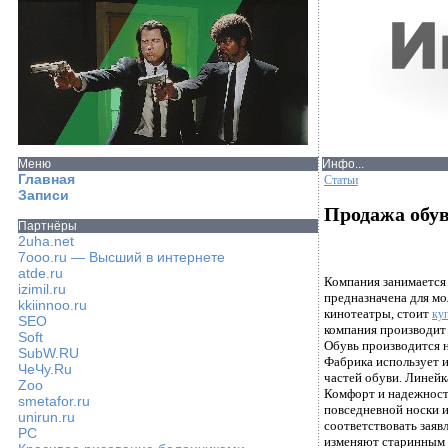
Меню
Инфо...
Главная
Статьи
Записи
Продажа обув
Партнёры
2uha.net
7ooo.ru — Высший в интернете
atde.ru
Компания занимается
izimil.ru
предназначена для мо
kkiinnoo.ru
кинотеатры, стоит
ку
SEO
компания производит
Soft
Обувь производится н
SubW.RU
Фабрика использует и
ЧеЧу.Ru
частей обуви. Линейк
Zoo
Комфорт и надежность
smetafor.ru
повседневной носки и
unirun.ru
соответствовать заяв
PC
изменяют старинным 