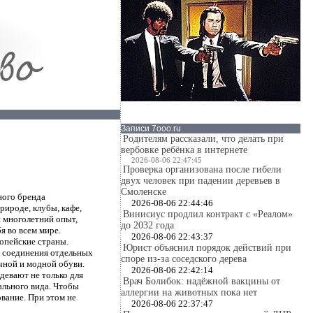
Записи 7ooo.ru
Родителям рассказали, что делать при
вербовке ребёнка в интернете
2026-08-06 22:47:45
Проверка организована после гибели
двух человек при падении деревьев в
Смоленске
ного бренда
2026-08-06 22:44:46
рироде, клубы, кафе,
Винисиус продлил контракт с «Реалом»
 многолетний опыт,
до 2032 года
 во всем мире.
2026-08-06 22:43:37
ропейские страны.
Юрист объяснил порядок действий при
й соединения отдельных
споре из-за соседского дерева
чной и модной обуви.
2026-08-06 22:42:14
девают не только для
Врач Болибок: надёжной вакцины от
ального вида. Чтобы
аллергии на животных пока нет
вание. При этом не
2026-08-06 22:37:47