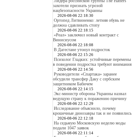
Лидера российской группы The Hatters
захотели признать угрозой
нацбезопасности Украины
2026-08-06 22:18:30
Ортопед Литвиненко: летняя обувь не
должна сдавливать стопу
2026-08-06 22:18:15
«Реал» заключил новый контракт с
Винисиусом
2026-08-06 22:18:08
В Дагестане утонул подросток
2026-08-06 22:15:26
Психолог Гладких: устойчивые перемены
в поведении подростка требуют внимания
2026-08-06 22:14:56
Руководители «Спартака» заранее
обсудили трансфер Даку с сербским
защитником Бабичем
2026-08-06 22:14:15
Экс-министр обороны Украины назвал
ведущую страну к поражению причину
2026-08-06 22:12:29
Исследование объяснило, почему
крошечные динозавры так и не появились
2026-08-06 22:12:18
На седьмую Московскую неделю моды
подали 1047 заявок
2026-08-06 22:11:14