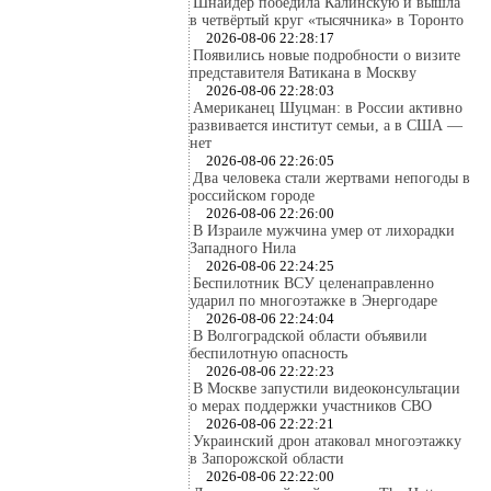
Шнайдер победила Калинскую и вышла
в четвёртый круг «тысячника» в Торонто
2026-08-06 22:28:17
Появились новые подробности о визите
представителя Ватикана в Москву
2026-08-06 22:28:03
Американец Шуцман: в России активно
развивается институт семьи, а в США —
нет
2026-08-06 22:26:05
Два человека стали жертвами непогоды в
российском городе
2026-08-06 22:26:00
В Израиле мужчина умер от лихорадки
Западного Нила
2026-08-06 22:24:25
Беспилотник ВСУ целенаправленно
ударил по многоэтажке в Энергодаре
2026-08-06 22:24:04
В Волгоградской области объявили
беспилотную опасность
2026-08-06 22:22:23
В Москве запустили видеоконсультации
о мерах поддержки участников СВО
2026-08-06 22:22:21
Украинский дрон атаковал многоэтажку
в Запорожской области
2026-08-06 22:22:00