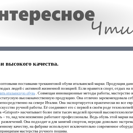
и высокого качества.
 оптовыми поставками треккинговой обуви итальянской марки. Продукция дан
лодых людей с активной жизненной позицией. Если нравится спорт, отдых на п
. Совмещая инновационные методы работы, мастерство и
пить итальянскую обувь
 статусную высококачественную продукцию. Она отлично зарекомендовала себя
епосредственно на севере Италии. Она экспортируется практически во все ев
скусство ручной работы. Её соединяют его с первой в своём роде технологие
а «Grisport» насчитывает более пяти тысяч моделей прочной высокотехнологи
 – то, над чем неизменно работают профессионалы. Ведь обувь этой марки на
 развлечений. Она подходит и для занятий спортом, нередко довольно экстрем
ленному качеству, на фабрике используют исключительно современное оборудо
принципам мастерства ручного пошива.