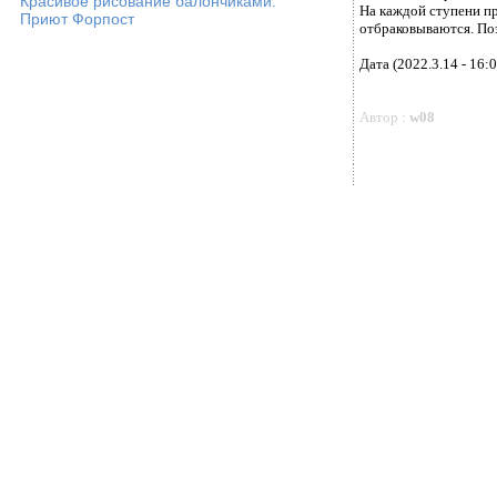
Красивое рисование балончиками.
На каждой ступени п
Приют Форпост
отбраковываются. Поэ
Дата (2022.3.14 - 16:0
Автор :
w08