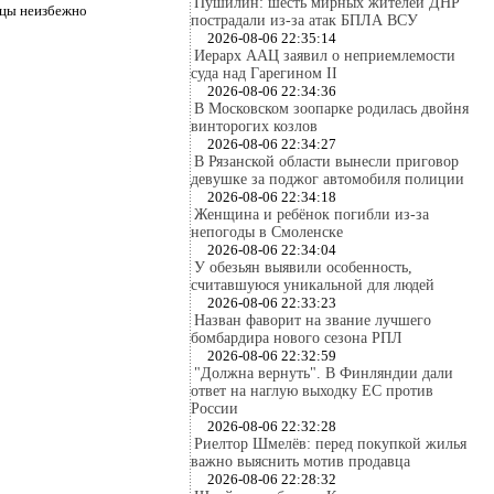
Пушилин: шесть мирных жителей ДНР
ицы неизбежно
пострадали из-за атак БПЛА ВСУ
2026-08-06 22:35:14
Иерарх ААЦ заявил о неприемлемости
суда над Гарегином II
2026-08-06 22:34:36
В Московском зоопарке родилась двойня
винторогих козлов
2026-08-06 22:34:27
В Рязанской области вынесли приговор
девушке за поджог автомобиля полиции
2026-08-06 22:34:18
Женщина и ребёнок погибли из-за
непогоды в Смоленске
2026-08-06 22:34:04
У обезьян выявили особенность,
считавшуюся уникальной для людей
2026-08-06 22:33:23
Назван фаворит на звание лучшего
бомбардира нового сезона РПЛ
2026-08-06 22:32:59
"Должна вернуть". В Финляндии дали
ответ на наглую выходку ЕС против
России
2026-08-06 22:32:28
Риелтор Шмелёв: перед покупкой жилья
важно выяснить мотив продавца
2026-08-06 22:28:32