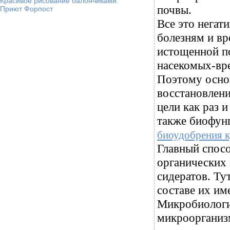
Красивое рисование балончиками.
почвы.
Приют Форпост
Все это негат
болезням и вр
истощенной по
насекомых-вре
Поэтому осно
восстановлени
цели как раз 
также биофун
биоудобрения 
Главный спосо
органических 
сидератов. Ту
составе их и
Микробиологи
микроорганизм