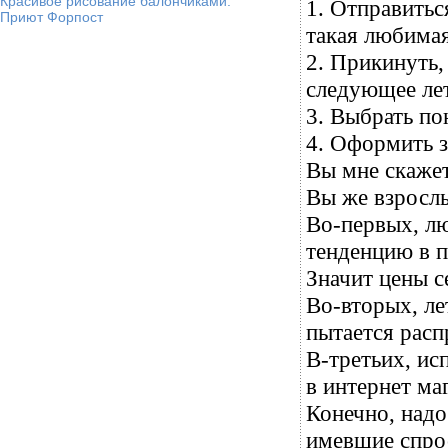
Красивое рисование балончиками.
1. Отправитьс
Приют Форпост
такая любимая
2. Прикинуть,
следующее ле
3. Выбрать по
4. Оформить з
Вы мне скажет
Вы же взрослы
Во-первых, лю
тенденцию в п
Значит цены с
Во-вторых, л
пытается расп
В-третьих, ис
в интернет ма
Конечно, надо
имевшие спрос