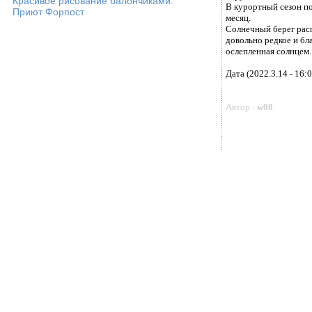
Красивое рисование балончиками.
В курортный сезон по
Приют Форпост
месяц.
Солнечный берег рас
довольно редкое и бл
ослепленная солнцем.
Дата (2022.3.14 - 16:0
Автор :
w08