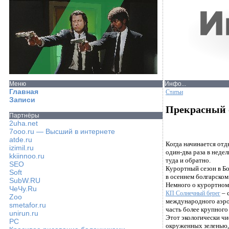
Меню
Инфо...
Главная
Статьи
Записи
Прекрасный 
Партнёры
2uha.net
7ooo.ru — Высший в интернете
atde.ru
Когда начинается отд
izimil.ru
один-два раза в неде
kkiinnoo.ru
туда и обратно.
SEO
Курортный сезон в Бо
Soft
в осеннем болгарском
SubW.RU
Немного о курортном
ЧеЧу.Ru
– 
КП Солнечный берег
Zoo
международного аэро
smetafor.ru
часть более крупного
unirun.ru
Этот экологически чи
PC
окруженных зеленью,