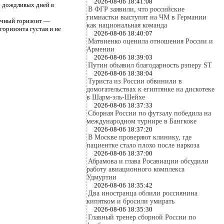
2026-08-06 18:41:08
о дождливых дней в
В ФГР заявили, что российские
гимнастки выступят на ЧМ в Германии
точный горизонт —
как национальная команда
горизонта густая и не
2026-08-06 18:40:07
Матвиенко оценила отношения России и
Армении
2026-08-06 18:39:03
Путин объявил благодарность рэперу ST
2026-08-06 18:38:04
Туриста из России обвинили в
домогательствах к египтянке на дискотеке
в Шарм-эль-Шейхе
2026-08-06 18:37:33
Сборная России по футзалу победила на
международном турнире в Бангкоке
2026-08-06 18:37:20
В Москве проверяют клинику, где
пациентке стало плохо после наркоза
2026-08-06 18:37:00
Абрамова и глава Росавиации обсудили
работу авиационного комплекса
Удмуртии
2026-08-06 18:35:42
Два иностранца облили россиянина
кипятком и бросили умирать
2026-08-06 18:35:30
Главный тренер сборной России по