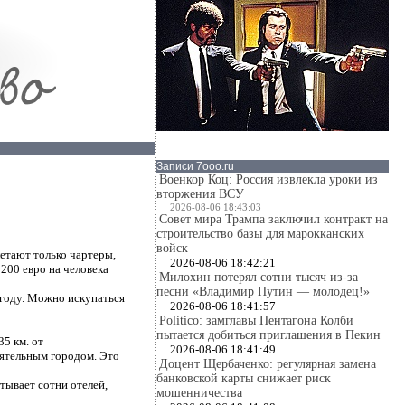
Записи 7ooo.ru
Военкор Коц: Россия извлекла уроки из
вторжения ВСУ
2026-08-06 18:43:03
Совет мира Трампа заключил контракт на
строительство базы для марокканских
войск
летают только чартеры,
2026-08-06 18:42:21
 200 евро на человека
Милохин потерял сотни тысяч из-за
песни «Владимир Путин — молодец!»
 году. Можно искупаться
2026-08-06 18:41:57
Politico: замглавы Пентагона Колби
пытается добиться приглашения в Пекин
5 км. от
2026-08-06 18:41:49
оятельным городом. Это
Доцент Щербаченко: регулярная замена
банковской карты снижает риск
тывает сотни отелей,
мошенничества