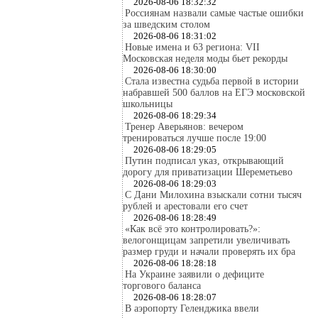
2026-08-06 18:32:32
Россиянам назвали самые частые ошибки
за шведским столом
2026-08-06 18:31:02
Новые имена и 63 региона: VII
Московская неделя моды бьет рекорды
2026-08-06 18:30:00
Стала известна судьба первой в истории
набравшей 500 баллов на ЕГЭ московской
школьницы
2026-08-06 18:29:34
Тренер Аверьянов: вечером
тренироваться лучше после 19:00
2026-08-06 18:29:05
Путин подписал указ, открывающий
дорогу для приватизации Шереметьево
2026-08-06 18:29:03
С Дани Милохина взыскали сотни тысяч
рублей и арестовали его счет
2026-08-06 18:28:49
«Как всё это контролировать?»:
велогонщицам запретили увеличивать
размер груди и начали проверять их бра
2026-08-06 18:28:18
На Украине заявили о дефиците
торгового баланса
2026-08-06 18:28:07
В аэропорту Геленджика ввели