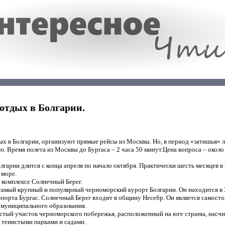
отдых в Болгарии.
ых в Болгарии, организуют прямые рейсы из Москвы. Но, в период «затишья» 
лю. Время полета из Москвы до Бургаса – 2 часа 50 минут.Цена вопроса – около
лгарии длится с конца апреля по начало октября. Практически шесть месяцев в
 море.
 комплексе Солнечный Берег.
самый крупный и популярный черноморский курорт Болгарии. Он находится в 3
порта Бургас. Солнечный Берег входит в общину Несебр. Он является самост
 муниципального образования.
стый участок черноморского побережья, расположенный на юге страны, насчи
 тенистыми парками и садами.