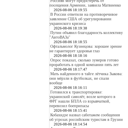
Россиян могут предостеречь от
посещения Армении, заявила Матвиенко
2026-08-06 18:19:55
В России ответили на противоречивое
заявление США об урегулировании
украинского кризиса
2026-08-06 18:19:38
Путин объявил благодарность коллективу
"АвтоВАЗа"
2026-08-06 18:18:55
Офтальмолог Кузнецова: хорошее зрение
не гарантирует здоровья глаз
2026-08-06 18:18:16
Опрос показал, сколько зумеров готово
проработать в одной компании пять лет
2026-08-06 18:17:47
Мать найденного в тайге лётчика Зыкова:
они мёрзли в футболках, не спали
вообще
2026-08-06 18:16:11
Готовился к транспортировке:
украинский самолёт, возле которого в
ФРГ нашли БПЛА со взрывчаткой,
перевозил боеприпасы
2026-08-06 18:15:41
Кобахидзе назвал саботажем сообщения
об угрозах российским туристам в Грузии
2026-08-06 18:14:54