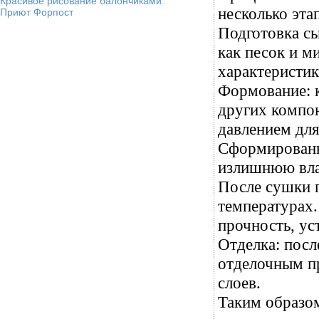
Красивое рисование балончиками.
несколько эта
Приют Форпост
Подготовка сы
как песок и м
характеристик
Формование: к
других компо
давлением для
Сформированн
излишнюю влаг
После сушки п
температурах.
прочность, ус
Отделка: посл
отделочным п
слоев.
Таким образом