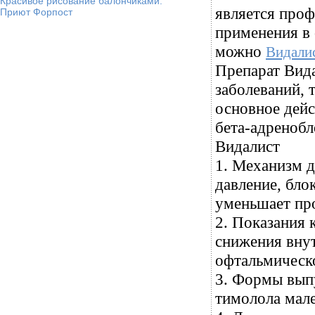
Красивое рисование балончиками.
является проф
Приют Форпост
применения в 
можно
Видалис
Препарат Вида
заболеваний, 
основное дейс
бета-адренобл
Видалист
1. Механизм д
давление, бло
уменьшает пр
2. Показания 
снижения внут
офтальмическо
3. Формы вып
тимолола мале