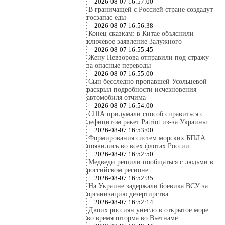
2026-08-07 16:57:00
В граничащей с Россией стране создадут
госзапас еды
2026-08-07 16:56:38
Конец сказкам: в Китае объяснили
ключевое заявление Залужного
2026-08-07 16:55:45
Жену Невзорова отправили под стражу
за опасные переводы
2026-08-07 16:55:00
Сын бесследно пропавшей Усольцевой
раскрыл подробности исчезновения
автомобиля отчима
2026-08-07 16:54:00
США придумали способ справиться с
дефицитом ракет Patriot из-за Украины
2026-08-07 16:53:00
Формирования систем морских БПЛА
появились во всех флотах России
2026-08-07 16:52:50
Медведи решили пообщаться с людьми в
российском регионе
2026-08-07 16:52:35
На Украине задержали боевика ВСУ за
организацию дезертирства
2026-08-07 16:52:14
Двоих россиян унесло в открытое море
во время шторма во Вьетнаме