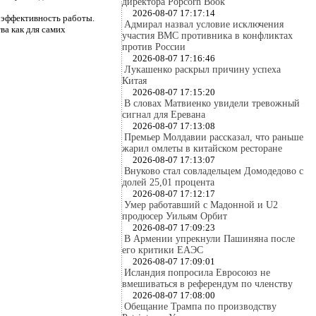
директора Popcorn Book
2026-08-07 17:17:14
 эффективность работы.
Адмирал назвал условие исключения
ва как для самих
участия ВМС противника в конфликтах
против России
2026-08-07 17:16:46
Лукашенко раскрыл причину успеха
Китая
2026-08-07 17:15:20
В словах Матвиенко увидели тревожный
сигнал для Еревана
2026-08-07 17:13:08
Премьер Молдавии рассказал, что раньше
жарил омлеты в китайском ресторане
2026-08-07 17:13:07
Внуково стал совладельцем Домодедово с
долей 25,01 процента
2026-08-07 17:12:17
Умер работавший с Мадонной и U2
продюсер Уильям Орбит
2026-08-07 17:09:23
В Армении упрекнули Пашиняна после
его критики ЕАЭС
2026-08-07 17:09:01
Исландия попросила Евросоюз не
вмешиваться в референдум по членству
2026-08-07 17:08:00
Обещание Трампа по производству