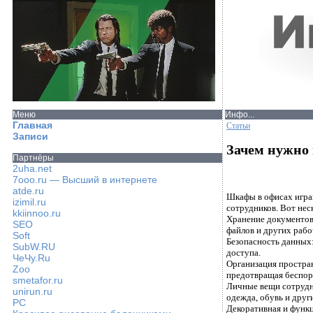
Меню
Инфо...
Главная
Статьи
Записи
Зачем нужно
Партнёры
2uha.net
7ooo.ru — Высший в интернете
atde.ru
Шкафы в офисах игра
izimil.ru
сотрудников. Вот не
kkiinnoo.ru
Хранение документов 
SEO
файлов и других раб
Soft
Безопасность данных
SubW.RU
доступа.
ЧеЧу.Ru
Организация простран
Zoo
предотвращая беспор
smetafor.ru
Личные вещи сотрудни
unirun.ru
одежда, обувь и друг
PC
Декоративная и функ