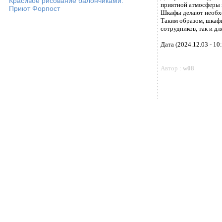
Красивое рисование балончиками.
приятной атмосферы 
Приют Форпост
Шкафы делают необхо
Таким образом, шкафы
сотрудников, так и дл
Дата (2024.12.03 - 10
Автор :
w08