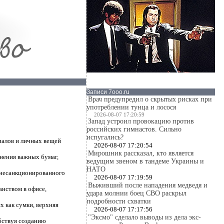
Записи 7ooo.ru
Врач предупредил о скрытых рисках при
употреблении тунца и лосося
2026-08-07 17:20:59
Запад устроил провокацию против
российских гимнастов. Сильно
испугались?
иалов и личных вещей
2026-08-07 17:20:54
Мирошник рассказал, кто является
анения важных бумаг,
ведущим звеном в тандеме Украины и
НАТО
 несанкционированного
2026-08-07 17:19:59
Выживший после нападения медведя и
анством в офисе,
удара молнии боец СВО раскрыл
подробности схватки
х как сумки, верхняя
2026-08-07 17:17:56
"Эксмо" сделало выводы из дела экс-
бствуя созданию