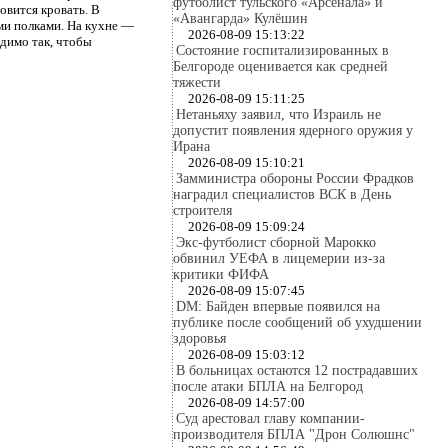
футболист тульского «Арсенала» и
овится кровать. В
«Авангарда» Кулёшин
ми полками. На кухне —
2026-08-09 15:13:22
одимо так, чтобы
Состояние госпитализированных в
Белгороде оценивается как средней
тяжести
2026-08-09 15:11:25
Нетаньяху заявил, что Израиль не
допустит появления ядерного оружия у
Ирана
2026-08-09 15:10:21
Замминистра обороны России Фрадков
наградил специалистов ВСК в День
строителя
2026-08-09 15:09:24
Экс-футболист сборной Марокко
обвинил УЕФА в лицемерии из-за
критики ФИФА
2026-08-09 15:07:45
DM: Байден впервые появился на
публике после сообщений об ухудшении
здоровья
2026-08-09 15:03:12
В больницах остаются 12 пострадавших
после атаки БПЛА на Белгород
2026-08-09 14:57:00
Суд арестовал главу компании-
производителя БПЛА "Дрон Солюшнс"