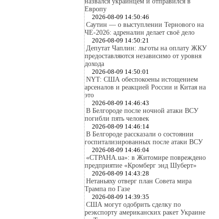
назвался украинцем и отправился в
Европу
2026-08-09 14:50:46
Саутин — о выступлении Тернового на
ЧЕ-2026: адреналин делает своё дело
2026-08-09 14:50:21
Депутат Чаплин: льготы на оплату ЖКУ
предоставляются независимо от уровня
дохода
2026-08-09 14:50:01
NYT: США обеспокоены истощением
арсеналов и реакцией России и Китая на
это
2026-08-09 14:46:43
В Белгороде после ночной атаки ВСУ
погибли пять человек
2026-08-09 14:46:14
В Белгороде рассказали о состоянии
госпитализированных после атаки ВСУ
2026-08-09 14:46:04
«СТРАНА.ua»: в Житомире повреждено
предприятие «Кромберг энд Шуберт»
2026-08-09 14:43:28
Нетаньяху отверг план Совета мира
Трампа по Газе
2026-08-09 14:39:35
США могут одобрить сделку по
реэкспорту американских ракет Украине