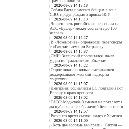
Трампа в бикини
2026-08-09 14:18:18
Собака Баста помогает бойцам в зоне
СВО, предупреждая о дронах ВСУ
2026-08-09 14:18:13
Численность российского персонала на
АЭС «Бушер» может составить до 100
человек
2026-08-09 14:16:27
В «Локомотиве» опровергли переговоры
с «Галатасараем» по Батракову
2026-08-09 14:15:37
СМИ: Зеленский просчитался, начав
удары по гражданским объектам
2026-08-09 14:15:22
Опрос показал сколько американцев
поддерживают жесткий надзор за
соцсетями
2026-08-09 14:15:07
Дмитриев: социалисты ЕС подталкивают
Европу к краю пропасти
2026-08-09 14:13:02
ТАСС: Моджтаба Хаменеи не появляется
на публике из соображений безопасности
2026-08-09 14:12:57
Раскрыто время съемки видео с Хаменеи
2026-08-09 14:11:00
«Хоть две золотые выиграли»: Саутин —