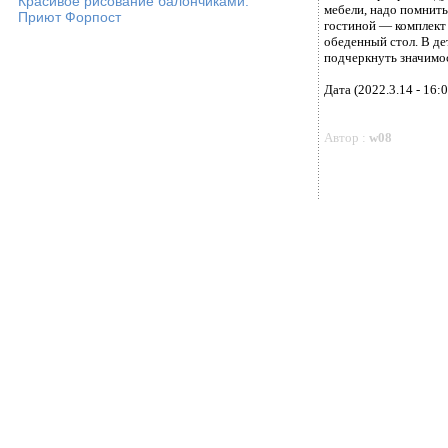
Красивое рисование балончиками.
мебели, надо помнить
Приют Форпост
гостиной — комплект 
обеденный стол. В де
подчеркнуть значимос
Дата (2022.3.14 - 16:0
Автор :
w08