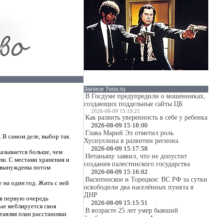
Записи 7ooo.ru
В Госдуме предупредили о мошенниках,
создающих поддельные сайты ЦБ
2026-08-09 15:19:21
Как развить уверенность в себе у ребенка
2026-08-09 15:18:00
Глава Марий Эл отметил роль
 В самом деле, выбор так
Хуснуллина в развитии региона
2026-08-09 15:17:58
казывается больше, чем
Нетаньяху заявил, что не допустит
ли. С местами хранения и
создания палестинского государства
, вынуждены потом
2026-08-09 15:16:02
Васютинское и Торецкое: ВС РФ за сутки
е на один год. Жить с ней
освободили два населённых пункта в
ДНР
 в первую очередь
2026-08-09 15:15:51
вые меблируется своя
В возрасте 25 лет умер бывший
тавляя план расстановки