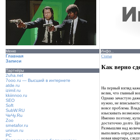
Меню
Инфо...
Главная
Статьи
Записи
Как верно сд
Партнёры
2uha.net
7ooo.ru — Высший в интернете
atde.ru
На первый взгляд каж
izimil.ru
велик, что главный в
kkiinnoo.ru
Однако зачастую даже
SEO
нужно, не вписываетс
Soft
вовсе проблема. Влад
SubW.RU
изыскивать возможнос
ЧеЧу.Ru
Именно поэтому, куп
Zoo
достаточно долго. Це
smetafor.ru
Размышляя над колич
unirun.ru
выполнять определенн
PC
новая квартира, след