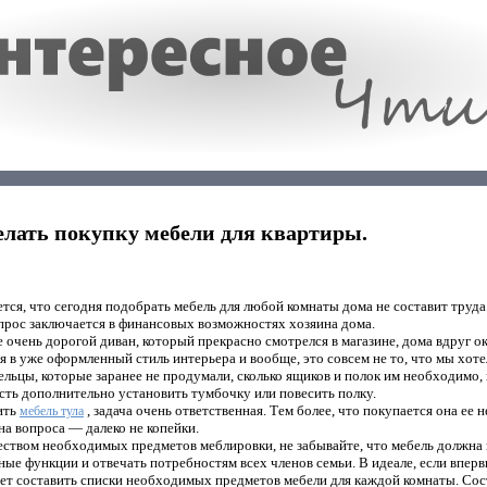
елать покупку мебели для квартиры.
ется, что сегодня подобрать мебель для любой комнаты дома не составит труда.
опрос заключается в финансовых возможностях хозяина дома.
 очень дорогой диван, который прекрасно смотрелся в магазине, дома вдруг о
я в уже оформленный стиль интерьера и вообще, это совсем не то, что мы хоте
ельцы, которые заранее не продумали, сколько ящиков и полок им необходимо
ть дополнительно установить тумбочку или повесить полку.
ить
, задача очень ответственная. Тем более, что покупается она ее н
мебель тула
на вопроса — далеко не копейки.
еством необходимых предметов меблировки, не забывайте, что мебель должна
ые функции и отвечать потребностям всех членов семьи. В идеале, если впер
ует составить списки необходимых предметов мебели для каждой комнаты. Сос