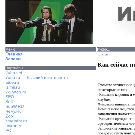
Меню
Инфо...
Главная
Статьи
Записи
Как сейчас п
Партнёры
2uha.net
7ooo.ru — Высший в интернете
atde.ru
Стоматологический це
izimil.ru
некоторые из них.
kkiinnoo.ru
Фиксация коронок и 
SEO
к зубам.
Soft
Фиксация виниров: це
SubW.RU
Цемент используется 
ЧеЧу.Ru
заполнения полостей 
Zoo
Фиксация ортодонтич
smetafor.ru
ортодонтическом леч
unirun.ru
Заполнение каналов: 
PC
предотвратить повто