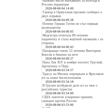
Названо число въехавших за полгода в
Россию украинцев
2026-08-06 04:14:00
Танкер в Ормузском проливе сообщил о
двух взрывах
2026-08-06 04:09:28
Почему Герман Титов не стал первым
космонавтом
2026-08-06 04:06:05
Медсестра отчитала 89-летнюю
пациентку и стала жертвой насмешек с ее
стороны
2026-08-06 04:00:43
Папарацци сняли 52-летнюю Викторию
Бекхэм в бикини на яхте
2026-08-06 04:00:27
Папа Лев XIV в ноябре посетит Уругвай,
Аргентину и Перу
2026-08-06 03:54:57
Трассу на Москву перекрыли в Ярославле
из-за атаки беспилотников
2026-08-06 03:54:18
В Грузии возбудили дело из-за лжи о
российских туристах
2026-08-06 03:54:00
США захотели ускоренно принять
санкции против России
2026-08-06 03:53:00