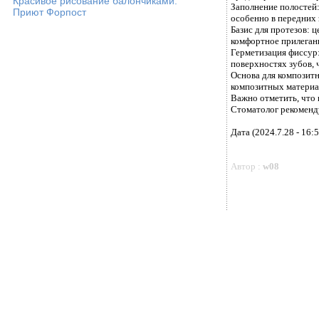
Красивое рисование балончиками.
Заполнение полостей:
Приют Форпост
особенно в передних з
Базис для протезов: 
комфортное прилеган
Герметизация фиссур:
поверхностях зубов, 
Основа для композитн
композитных материал
Важно отметить, что 
Стоматолог рекоменд
Дата (2024.7.28 - 16:5
Автор :
w08