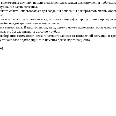
 в некоторых случаях, цемент может использоваться для заполнения небольших
убах, где важна эстетика.
цемент может использоваться для создания основания для протезов, чтобы обес
ие.
 цемент может использоваться для герметизации фиссур, глубоких борозд на 
чтобы предотвратить появление кариеса.
ых материалов: В некоторых случаях, цемент может использоваться в качеств
ов, чтобы улучшить их адгезию к зубам.
выбор типа стоматологического цемента зависит от конкретной ситуации и т
ует наиболее подходящий тип цемента для каждого пациента.
4)