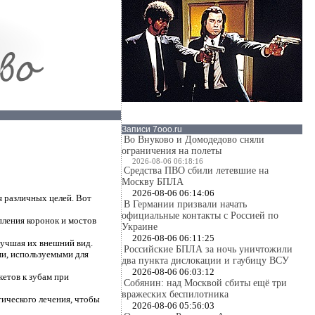
Записи 7ooo.ru
Во Внуково и Домодедово сняли
ограничения на полеты
2026-08-06 06:18:16
Средства ПВО сбили летевшие на
Москву БПЛА
2026-08-06 06:14:06
я различных целей. Вот
В Германии призвали начать
официальные контакты с Россией по
пления коронок и мостов
Украине
2026-08-06 06:11:25
лучшая их внешний вид.
Российские БПЛА за ночь уничтожили
ми, используемыми для
два пункта дислокации и гаубицу ВСУ
2026-08-06 06:03:12
етов к зубам при
Собянин: над Москвой сбиты ещё три
вражеских беспилотника
тического лечения, чтобы
2026-08-06 05:56:03