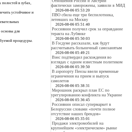
Отношения России и Австрии
 полостей в зубах,
фактически заморожены, заявили в МИД
2026-08-06 05:53:20
печить устойчивое и
ПВО сбила еще три беспилотника,
летевших на Москву
жевательных
2026-08-06 05:51:40
Россиянин получил срок за оправдание
е основы для
теракта на Лубянке
2026-08-06 05:50:03
ребуемой процедуры.
В Госдуме рассказали, как будут
рассчитывать больничный самозанятым
2026-08-06 05:49:21
Вэнс подтвердил расхождения во
взглядах с одним известным политиком
2026-08-06 05:39:50
В аэропорту Пензы ввели временные
ограничения на прием и выпуск
самолетов
2026-08-06 05:38:31
Мирошник раскрыл план ЕС по
урегулированию конфликта на Украине
2026-08-06 05:36:45
Россиянин описал супермаркет в
Белоруссии словами «почти полное
отсутствие наших брендов»
2026-08-06 05:35:01
Продажи электромобилей на
крупнейшем «электрическом» рынке