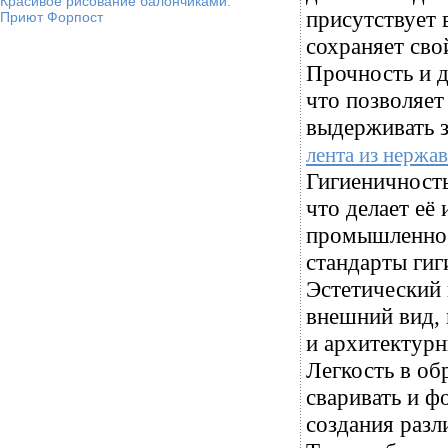
Красивое рисование балончиками.
присутствует 
Приют Форпост
сохраняет сво
Прочность и д
что позволяет
выдерживать з
лента из нержа
Гигиеничность
что делает е
промышленнос
стандарты гиг
Эстетический 
внешний вид,
и архитектурн
Легкость в об
сваривать и ф
создания разл