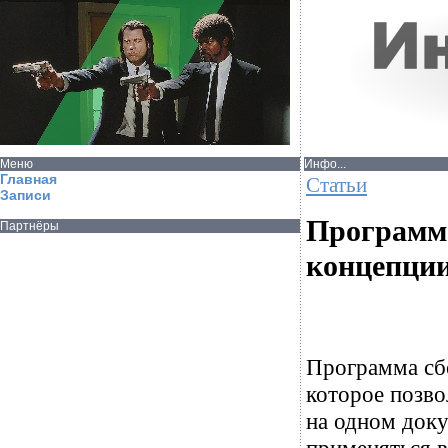
Меню
Инфо...
Главная
Статьи
Записи
Программа
Партнёры
концепции
Программа сб
которое позво
на одном док