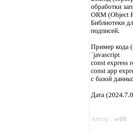
обработки зап
ORM (Object R
Библиотеки д
подписей.
Пример кода (N
`javascript
const express r
const app exp
с базой данны
Дата (2024.7.0
Автор :
w08