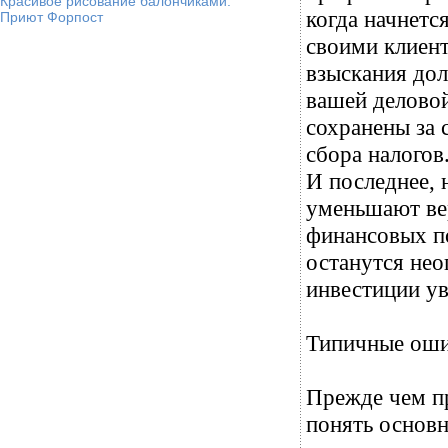
Красивое рисование балончиками.
когда начнетс
Приют Форпост
своими клиент
взыскания дол
вашей деловой
сохранены за 
сбора налогов
И последнее, 
уменьшают ве
финансовых по
останутся нео
инвестиции у
Типичные оши
Прежде чем пр
понять основн