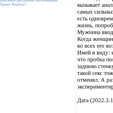
Красивое рисование балончиками.
вызывает анал
Приют Форпост
самых сильны
есть одноврем
жизнь, попроб
Мужчина вводи
Когда женщина
во всех его в
Имей в виду: 
что пробка по
заднюю стенк
такой секс то
отменял. А р
экспериментир
Дата (2022.3.1